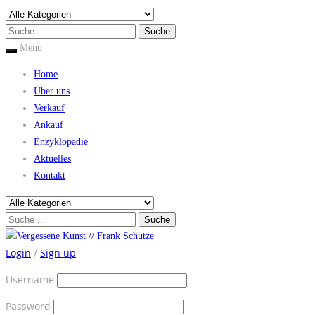
Menu
Home
Über uns
Verkauf
Ankauf
Enzyklopädie
Aktuelles
Kontakt
Login
/
Sign up
Username
Password