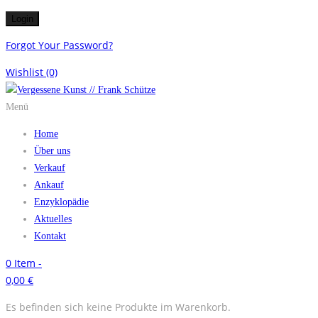
Forgot Your Password?
Wishlist
(0)
Menü
Home
Über uns
Verkauf
Ankauf
Enzyklopädie
Aktuelles
Kontakt
0
Item -
0,00
€
Es befinden sich keine Produkte im Warenkorb.