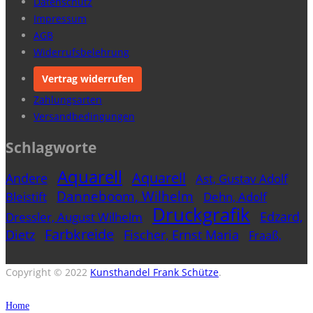
Datenschutz
Impressum
AGB
Widerrufsbelehrung
Vertrag widerrufen
Zahlungsarten
Versandbedingungen
Schlagworte
Aquarell
Aquarell
Andere
Ast, Gustav Adolf
Danneboom, Wilhelm
Bleistift
Dehn, Adolf
Druckgrafik
Edzard,
Dressler, August Wilhelm
Farbkreide
Dietz
Fischer, Ernst Maria
Fraaß,
Gemälde
Freytag, Paul Gustav
Erich
Holzschnitt
Hesselbach, Wilhelm
Hubbuch,
Copyright © 2022
Kunsthandel Frank Schütze
.
Karl
Hubner, Hubert
Jacobi, Rudolf
Jacobi, Annot
Home
Lingner, Karl-Heinz
Kohle
Kremer, Alfred