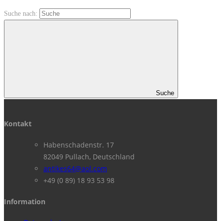
Suche nach:
Suche
Kontakt
Habenschadenstr. 17
82049 Pullach, Deutschland
antikes64@aol.com
+49 (0 89) 18 93 53 98
Information