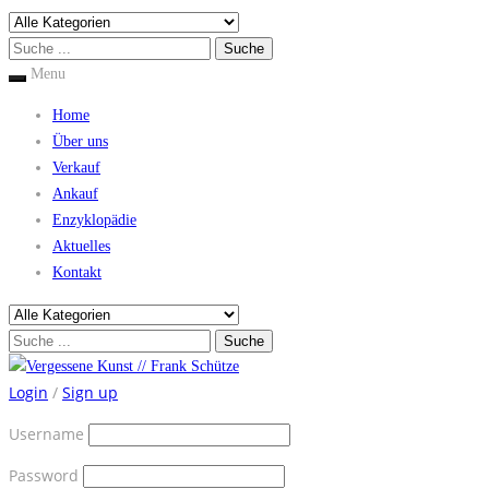
Menu
Home
Über uns
Verkauf
Ankauf
Enzyklopädie
Aktuelles
Kontakt
Login
/
Sign up
Username
Password