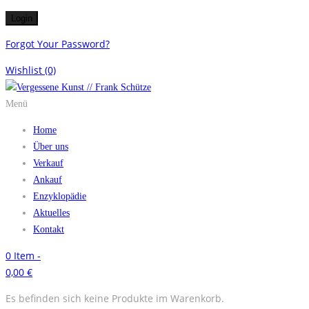
Forgot Your Password?
Wishlist
(0)
Menü
Home
Über uns
Verkauf
Ankauf
Enzyklopädie
Aktuelles
Kontakt
0
Item -
0,00
€
Es befinden sich keine Produkte im Warenkorb.