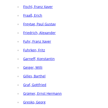
Fischl, Franz Xaver
Fraaß, Erich
Freytag, Paul Gustav
Friedrich, Alexander
Fuhr, Franz Xaver
Fuhrken, Fritz
Garneff, Konstantin
Geiger, Willi
Gilles, Barthel
Graf, Gottfried
Grämer, Ernst Hermann
Gresko, Georg