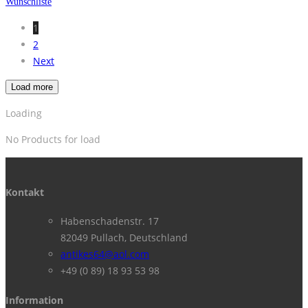
Wunschliste
1
2
Next
Load more
Loading
No Products for load
Kontakt
Habenschadenstr. 17
82049 Pullach, Deutschland
antikes64@aol.com
+49 (0 89) 18 93 53 98
Information