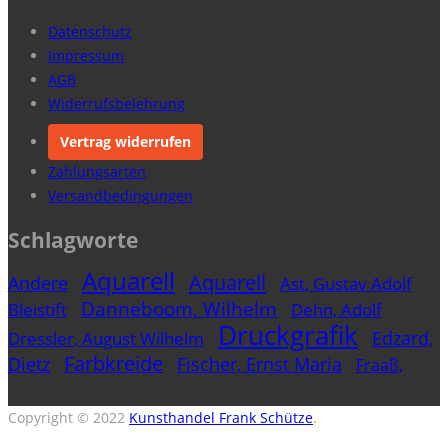
Datenschutz
Impressum
AGB
Widerrufsbelehrung
Vertrag widerrufen
Zahlungsarten
Versandbedingungen
Schlagworte
Aquarell
Aquarell
Andere
Ast, Gustav Adolf
Danneboom, Wilhelm
Bleistift
Dehn, Adolf
Druckgrafik
Edzard,
Dressler, August Wilhelm
Farbkreide
Dietz
Fischer, Ernst Maria
Fraaß,
Gemälde
Freytag, Paul Gustav
Erich
Holzschnitt
Hesselbach, Wilhelm
Hubbuch,
Copyright © 2022
Kunsthandel Frank Schütze
.
Karl
Hubner, Hubert
Jacobi, Rudolf
Jacobi, Annot