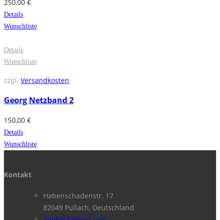
250,00
€
Details
Wunschliste
Details
Wunschliste
zzgl.
Versandkosten
Georg Netzband 2
150,00
€
Details
Wunschliste
Kontakt
Habenschadenstr. 17
82049 Pullach, Deutschland
antikes64@aol.com