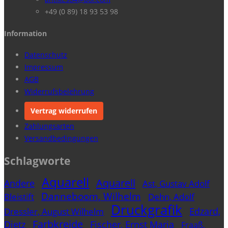
+49 (0 89) 18 93 53 98
Information
Datenschutz
Impressum
AGB
Widerrufsbelehrung
Vertrag widerrufen
Zahlungsarten
Versandbedingungen
Schlagworte
Aquarell
Aquarell
Andere
Ast, Gustav Adolf
Danneboom, Wilhelm
Bleistift
Dehn, Adolf
Druckgrafik
Edzard,
Dressler, August Wilhelm
Farbkreide
Dietz
Fischer, Ernst Maria
Fraaß,