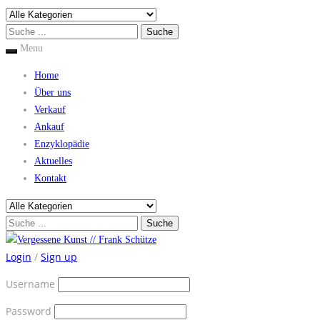
Menu
Home
Über uns
Verkauf
Ankauf
Enzyklopädie
Aktuelles
Kontakt
Login
/
Sign up
Username
Password