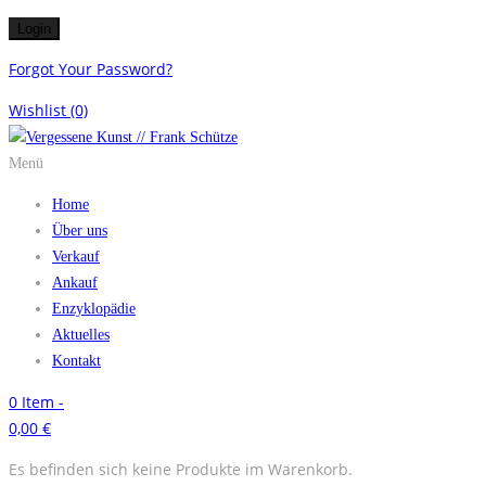
Forgot Your Password?
Wishlist
(0)
Menü
Home
Über uns
Verkauf
Ankauf
Enzyklopädie
Aktuelles
Kontakt
0
Item -
0,00
€
Es befinden sich keine Produkte im Warenkorb.