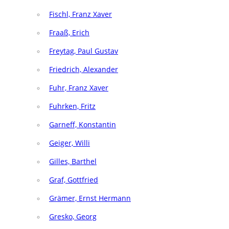
Fischl, Franz Xaver
Fraaß, Erich
Freytag, Paul Gustav
Friedrich, Alexander
Fuhr, Franz Xaver
Fuhrken, Fritz
Garneff, Konstantin
Geiger, Willi
Gilles, Barthel
Graf, Gottfried
Grämer, Ernst Hermann
Gresko, Georg