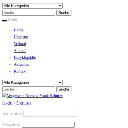
Menu
Home
Über uns
Verkauf
Ankauf
Enzyklopädie
Aktuelles
Kontakt
Login
/
Sign up
Username
Password