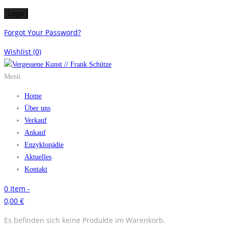
Forgot Your Password?
Wishlist
(0)
Menü
Home
Über uns
Verkauf
Ankauf
Enzyklopädie
Aktuelles
Kontakt
0
Item -
0,00
€
Es befinden sich keine Produkte im Warenkorb.