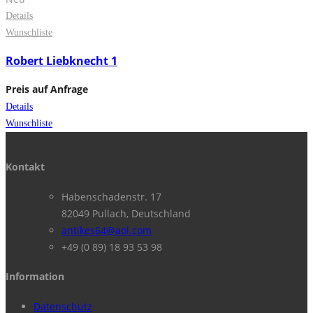
Details
Wunschliste
Robert Liebknecht 1
Preis auf Anfrage
Details
Wunschliste
Kontakt
Habenschadenstr. 17
82049 Pullach, Deutschland
antikes64@aol.com
+49 (0 89) 18 93 53 98
Information
Datenschutz