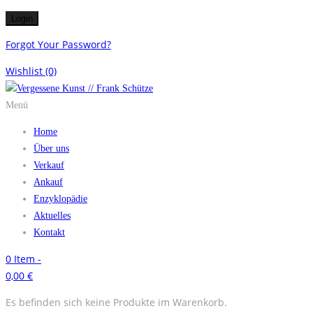
Forgot Your Password?
Wishlist
(0)
Menü
Home
Über uns
Verkauf
Ankauf
Enzyklopädie
Aktuelles
Kontakt
0
Item -
0,00
€
Es befinden sich keine Produkte im Warenkorb.