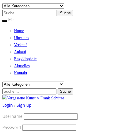
Menu
Home
Über uns
Verkauf
Ankauf
Enzyklopädie
Aktuelles
Kontakt
Login
/
Sign up
Username
Password