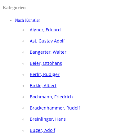
Kategorien
Nach Künstler
Aigner, Eduard
Ast, Gustav Adolf
Bangerter, Walter
Beier, Ottohans
Berlit, Rüdiger
Birkle, Albert
Bochmann, Friedrich
Brackenhammer, Rudolf
Breinlinger, Hans
Büger, Adolf