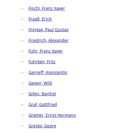
Fischl, Franz Xaver
Fraaß, Erich
Freytag, Paul Gustav
Friedrich, Alexander
Fuhr, Franz Xaver
Fuhrken, Fritz
Garneff, Konstantin
Geiger, Willi
Gilles, Barthel
Graf, Gottfried
Grämer, Ernst Hermann
Gresko, Georg