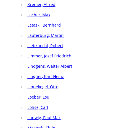
Kremer, Alfred
Lacher, Max
Latazki, Bernhard
Lauterburg, Martin
Liebknecht, Robert
Limmer, Josef Friedrich
Lindgens, Walter Albert
Lingner, Karl-Heinz
Linnekogel, Otto
Loeber, Lou
Lohse, Carl
Ludwig, Paul Max
Maatsch, Thilo