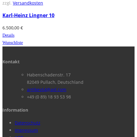
zzgl.
Versandkosten
Karl-Heinz Lingner 10
6.500,00
€
Details
Wunschliste
Kontakt
Habenschadenstr. 17
82049 Pullach, Deutschland
antikes64@aol.com
+49 (0 89) 18 93 53 98
Information
Datenschutz
Impressum