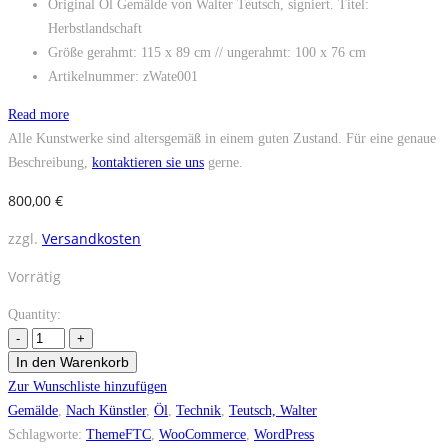
Original Öl Gemälde von Walter Teutsch, signiert. Titel:
Herbstlandschaft
Größe gerahmt: 115 x 89 cm // ungerahmt: 100 x 76 cm
Artikelnummer: zWate001
Read more
Alle Kunstwerke sind altersgemäß in einem guten Zustand. Für eine genaue
Beschreibung,
kontaktieren sie uns
gerne.
800,00
€
zzgl.
Versandkosten
Vorrätig
Quantity:
In den Warenkorb
Zur Wunschliste hinzufügen
Gemälde
,
Nach Künstler
,
Öl
,
Technik
,
Teutsch, Walter
Schlagworte:
ThemeFTC
,
WooCommerce
,
WordPress