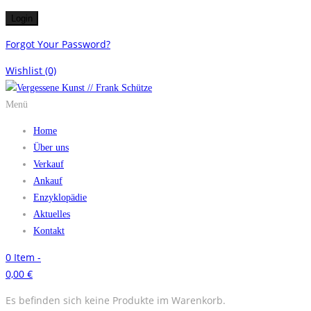
Forgot Your Password?
Wishlist
(0)
Menü
Home
Über uns
Verkauf
Ankauf
Enzyklopädie
Aktuelles
Kontakt
0
Item -
0,00
€
Es befinden sich keine Produkte im Warenkorb.