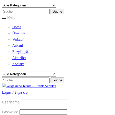
Menu
Home
Über uns
Verkauf
Ankauf
Enzyklopädie
Aktuelles
Kontakt
Login
/
Sign up
Username
Password