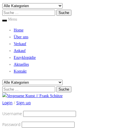
Menu
Home
Über uns
Verkauf
Ankauf
Enzyklopädie
Aktuelles
Kontakt
Login
/
Sign up
Username
Password