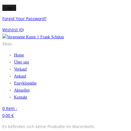
Forgot Your Password?
Wishlist
(0)
Menü
Home
Über uns
Verkauf
Ankauf
Enzyklopädie
Aktuelles
Kontakt
0
Item -
0,00
€
Es befinden sich keine Produkte im Warenkorb.