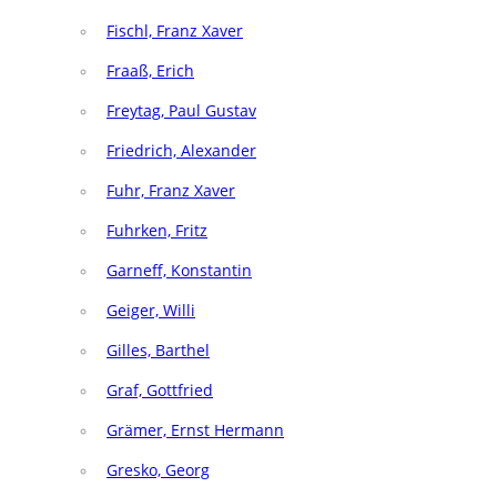
Fischl, Franz Xaver
Fraaß, Erich
Freytag, Paul Gustav
Friedrich, Alexander
Fuhr, Franz Xaver
Fuhrken, Fritz
Garneff, Konstantin
Geiger, Willi
Gilles, Barthel
Graf, Gottfried
Grämer, Ernst Hermann
Gresko, Georg