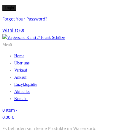
Forgot Your Password?
Wishlist
(0)
Menü
Home
Über uns
Verkauf
Ankauf
Enzyklopädie
Aktuelles
Kontakt
0
Item -
0,00
€
Es befinden sich keine Produkte im Warenkorb.