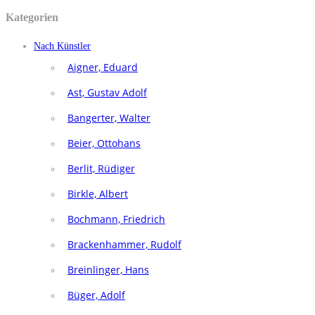
Kategorien
Nach Künstler
Aigner, Eduard
Ast, Gustav Adolf
Bangerter, Walter
Beier, Ottohans
Berlit, Rüdiger
Birkle, Albert
Bochmann, Friedrich
Brackenhammer, Rudolf
Breinlinger, Hans
Büger, Adolf