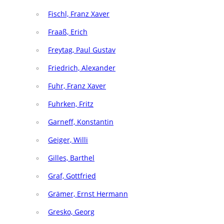
Fischl, Franz Xaver
Fraaß, Erich
Freytag, Paul Gustav
Friedrich, Alexander
Fuhr, Franz Xaver
Fuhrken, Fritz
Garneff, Konstantin
Geiger, Willi
Gilles, Barthel
Graf, Gottfried
Grämer, Ernst Hermann
Gresko, Georg