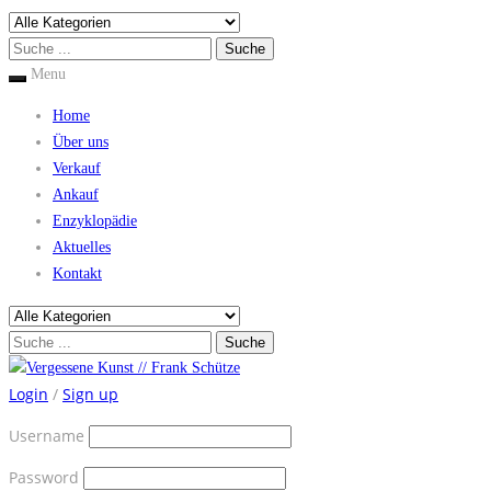
Menu
Home
Über uns
Verkauf
Ankauf
Enzyklopädie
Aktuelles
Kontakt
Login
/
Sign up
Username
Password