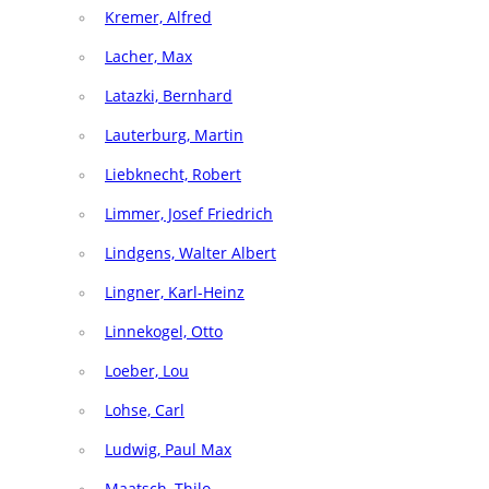
Kremer, Alfred
Lacher, Max
Latazki, Bernhard
Lauterburg, Martin
Liebknecht, Robert
Limmer, Josef Friedrich
Lindgens, Walter Albert
Lingner, Karl-Heinz
Linnekogel, Otto
Loeber, Lou
Lohse, Carl
Ludwig, Paul Max
Maatsch, Thilo