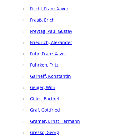
Fischl, Franz Xaver
Fraaß, Erich
Freytag, Paul Gustav
Friedrich, Alexander
Fuhr, Franz Xaver
Fuhrken, Fritz
Garneff, Konstantin
Geiger, Willi
Gilles, Barthel
Graf, Gottfried
Grämer, Ernst Hermann
Gresko, Georg