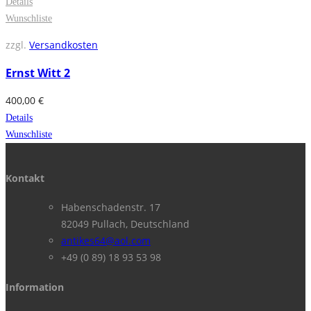
Details
Wunschliste
zzgl.
Versandkosten
Ernst Witt 2
400,00
€
Details
Wunschliste
Kontakt
Habenschadenstr. 17
82049 Pullach, Deutschland
antikes64@aol.com
+49 (0 89) 18 93 53 98
Information