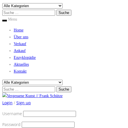
Menu
Home
Über uns
Verkauf
Ankauf
Enzyklopädie
Aktuelles
Kontakt
Login
/
Sign up
Username
Password