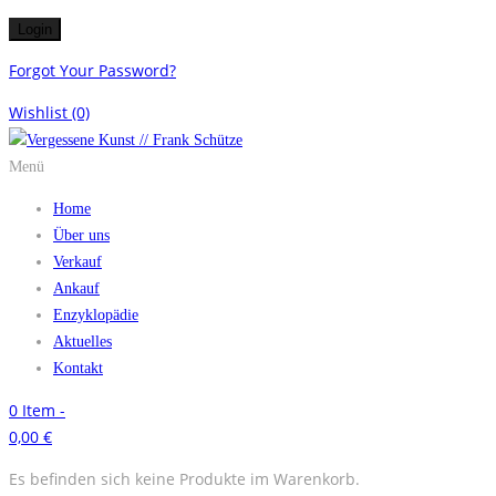
Forgot Your Password?
Wishlist
(0)
Menü
Home
Über uns
Verkauf
Ankauf
Enzyklopädie
Aktuelles
Kontakt
0
Item -
0,00
€
Es befinden sich keine Produkte im Warenkorb.