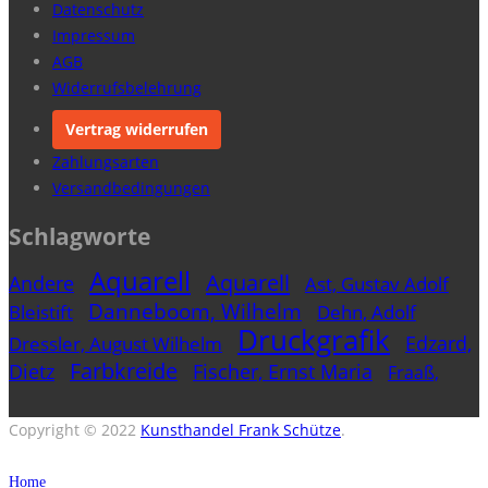
Datenschutz
Impressum
AGB
Widerrufsbelehrung
Vertrag widerrufen
Zahlungsarten
Versandbedingungen
Schlagworte
Aquarell
Aquarell
Andere
Ast, Gustav Adolf
Danneboom, Wilhelm
Bleistift
Dehn, Adolf
Druckgrafik
Edzard,
Dressler, August Wilhelm
Farbkreide
Dietz
Fischer, Ernst Maria
Fraaß,
Gemälde
Freytag, Paul Gustav
Erich
Holzschnitt
Hesselbach, Wilhelm
Hubbuch,
Copyright © 2022
Kunsthandel Frank Schütze
.
Karl
Hubner, Hubert
Jacobi, Rudolf
Jacobi, Annot
Home