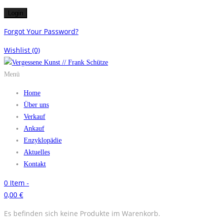
Forgot Your Password?
Wishlist
(0)
Menü
Home
Über uns
Verkauf
Ankauf
Enzyklopädie
Aktuelles
Kontakt
0
Item -
0,00
€
Es befinden sich keine Produkte im Warenkorb.