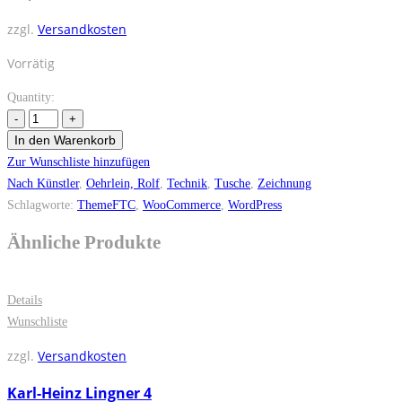
zzgl.
Versandkosten
Vorrätig
Quantity:
In den Warenkorb
Zur Wunschliste hinzufügen
Nach Künstler
,
Oehrlein, Rolf
,
Technik
,
Tusche
,
Zeichnung
Schlagworte:
ThemeFTC
,
WooCommerce
,
WordPress
Ähnliche Produkte
Details
Wunschliste
zzgl.
Versandkosten
Karl-Heinz Lingner 4