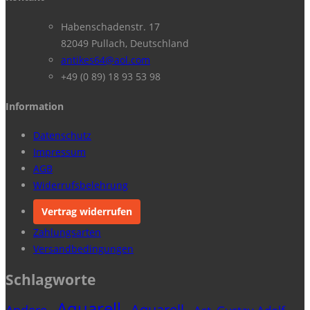
Habenschadenstr. 17
82049 Pullach, Deutschland
antikes64@aol.com
+49 (0 89) 18 93 53 98
Information
Datenschutz
Impressum
AGB
Widerrufsbelehrung
Vertrag widerrufen
Zahlungsarten
Versandbedingungen
Schlagworte
Aquarell
Aquarell
Andere