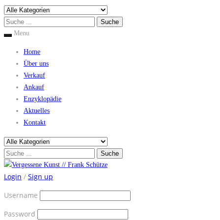
Menu
Home
Über uns
Verkauf
Ankauf
Enzyklopädie
Aktuelles
Kontakt
Login
/
Sign up
Username
Password