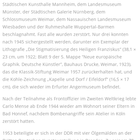
Städtischen Kunsthalle Mannheim, dem Landesmuseum
Münster, der Städtischen Galerie Nürnberg, dem
Schlossmuseum Weimar, dem Nassauischen Landesmuseum
Wiesbaden und der Ruhmeshalle Wuppertal-Barmen
beschlagnahmt. Fast alle wurden zerstört. Nur drei konnten
nach 1945 sichergestellt werden, darunter ein Exemplar der
Lithografie „Die Stigmatisierung des Heiligen Franziskus“ (38,1 ×
23 cm, um 1922; Blatt 9 der 5. Mappe “Neue europäische
Graphik. Deutsche Künstler”, Bauhaus Drucke, Weimar, 1923),
das die Klassik-Stiftung Weimar 1957 zurückerhalten hat, und
die Kohle-Zeichnung „Kapelle und Dorf / Eifeldorf“ (16,5 × 17
cm), die sich wieder im Erfurter Angermuseum befindet.
Nach der Teilnahme als Frontoffizier im Zweiten Weltkrieg lebte
Carlo Mense ab Ende 1944 wieder am Wohnort seiner Eltern in
Bad Honnef, nachdem Bombenangriffe sein Atelier in Köln
zerstört hatten.
1953 beteiligte er sich in der DDR mit vier Ölgemälden an der