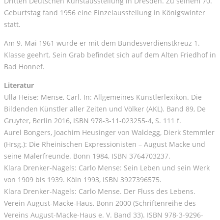
Dritten Deutschen Kunstausstellung in Dresden. Zu seinem 70.
Geburtstag fand 1956 eine Einzelausstellung in Königswinter
statt.
Am 9. Mai 1961 wurde er mit dem Bundesverdienstkreuz 1.
Klasse geehrt. Sein Grab befindet sich auf dem Alten Friedhof in
Bad Honnef.
Literatur
Ulla Heise: Mense, Carl. In: Allgemeines Künstlerlexikon. Die
Bildenden Künstler aller Zeiten und Völker (AKL). Band 89, De
Gruyter, Berlin 2016, ISBN 978-3-11-023255-4, S. 111 f.
Aurel Bongers, Joachim Heusinger von Waldegg, Dierk Stemmler
(Hrsg.): Die Rheinischen Expressionisten – August Macke und
seine Malerfreunde. Bonn 1984, ISBN 3764703237.
Klara Drenker-Nagels: Carlo Mense: Sein Leben und sein Werk
von 1909 bis 1939. Köln 1993, ISBN 3927396575.
Klara Drenker-Nagels: Carlo Mense. Der Fluss des Lebens.
Verein August-Macke-Haus, Bonn 2000 (Schriftenreihe des
Vereins August-Macke-Haus e. V. Band 33). ISBN 978-3-9296-