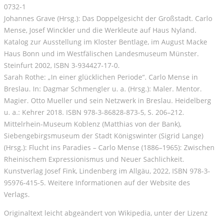
0732-1
Johannes Grave (Hrsg.): Das Doppelgesicht der Großstadt. Carlo
Mense, Josef Winckler und die Werkleute auf Haus Nyland.
Katalog zur Ausstellung im Kloster Bentlage, im August Macke
Haus Bonn und im Westfälischen Landesmuseum Münster.
Steinfurt 2002, ISBN 3-934427-17-0.
Sarah Rothe: „In einer glücklichen Periode“. Carlo Mense in
Breslau. In: Dagmar Schmengler u. a. (Hrsg.): Maler. Mentor.
Magier. Otto Mueller und sein Netzwerk in Breslau. Heidelberg
u. a.: Kehrer 2018. ISBN 978-3-86828-873-5, S. 206–212.
Mittelrhein-Museum Koblenz (Matthias von der Bank),
Siebengebirgsmuseum der Stadt Königswinter (Sigrid Lange)
(Hrsg.): Flucht ins Paradies – Carlo Mense (1886–1965): Zwischen
Rheinischem Expressionismus und Neuer Sachlichkeit.
Kunstverlag Josef Fink, Lindenberg im Allgäu, 2022, ISBN 978-3-
95976-415-5. Weitere Informationen auf der Website des
Verlags.
Originaltext leicht abgeändert von Wikipedia, unter der Lizenz