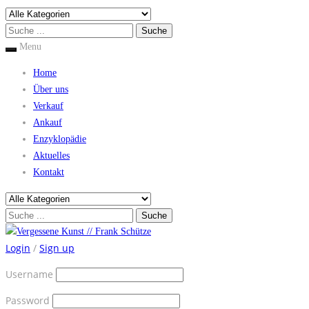
Menu
Home
Über uns
Verkauf
Ankauf
Enzyklopädie
Aktuelles
Kontakt
Login
/
Sign up
Username
Password