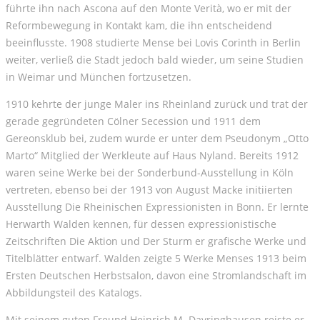
führte ihn nach Ascona auf den Monte Verità, wo er mit der
Reformbewegung in Kontakt kam, die ihn entscheidend
beeinflusste. 1908 studierte Mense bei Lovis Corinth in Berlin
weiter, verließ die Stadt jedoch bald wieder, um seine Studien
in Weimar und München fortzusetzen.
1910 kehrte der junge Maler ins Rheinland zurück und trat der
gerade gegründeten Cölner Secession und 1911 dem
Gereonsklub bei, zudem wurde er unter dem Pseudonym „Otto
Marto“ Mitglied der Werkleute auf Haus Nyland. Bereits 1912
waren seine Werke bei der Sonderbund-Ausstellung in Köln
vertreten, ebenso bei der 1913 von August Macke initiierten
Ausstellung Die Rheinischen Expressionisten in Bonn. Er lernte
Herwarth Walden kennen, für dessen expressionistische
Zeitschriften Die Aktion und Der Sturm er grafische Werke und
Titelblätter entwarf. Walden zeigte 5 Werke Menses 1913 beim
Ersten Deutschen Herbstsalon, davon eine Stromlandschaft im
Abbildungsteil des Katalogs.
Mit seinem guten Freund Heinrich M. Davringhausen reiste er