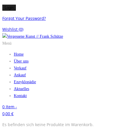
Forgot Your Password?
Wishlist
(0)
Menü
Home
Über uns
Verkauf
Ankauf
Enzyklopädie
Aktuelles
Kontakt
0
Item -
0,00
€
Es befinden sich keine Produkte im Warenkorb.