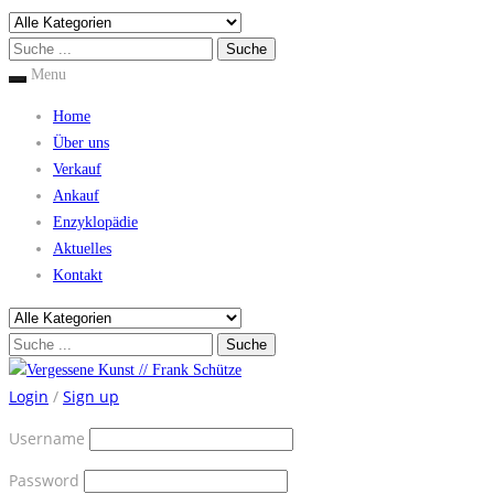
Menu
Home
Über uns
Verkauf
Ankauf
Enzyklopädie
Aktuelles
Kontakt
Login
/
Sign up
Username
Password