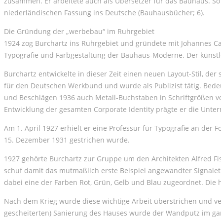
zusammen. Er arbeitete auch als Übersetzer für das Bauhaus. S
niederländischen Fassung ins Deutsche (Bauhausbücher; 6).
Die Gründung der „werbebau“ im Ruhrgebiet
1924 zog Burchartz ins Ruhrgebiet und gründete mit Johannes C
Typografie und Farbgestaltung der Bauhaus-Moderne. Der künstler
Burchartz entwickelte in dieser Zeit einen neuen Layout-Stil, de
für den Deutschen Werkbund und wurde als Publizist tätig. Bede
und Beschlägen 1936 auch Metall-Buchstaben in Schriftgrößen von
Entwicklung der gesamten Corporate Identity prägte er die Unt
Am 1. April 1927 erhielt er eine Professur für Typografie an der
15. Dezember 1931 gestrichen wurde.
1927 gehörte Burchartz zur Gruppe um den Architekten Alfred Fis
schuf damit das mutmaßlich erste Beispiel angewandter Signalet
dabei eine der Farben Rot, Grün, Gelb und Blau zugeordnet. Die
Nach dem Krieg wurde diese wichtige Arbeit überstrichen und ver
gescheiterten) Sanierung des Hauses wurde der Wandputz im ganz