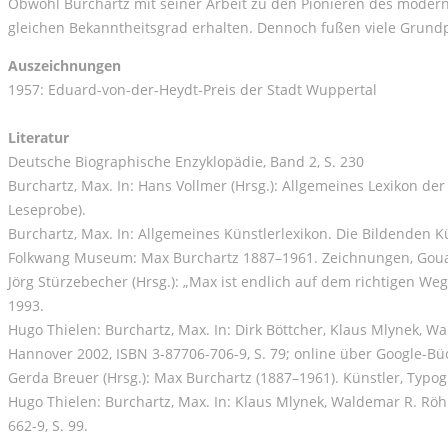
Obwohl Burchartz mit seiner Arbeit zu den Pionieren des moder
gleichen Bekanntheitsgrad erhalten. Dennoch fußen viele Grundp
Auszeichnungen
1957: Eduard-von-der-Heydt-Preis der Stadt Wuppertal
Literatur
Deutsche Biographische Enzyklopädie, Band 2, S. 230
Burchartz, Max. In: Hans Vollmer (Hrsg.): Allgemeines Lexikon der
Leseprobe).
Burchartz, Max. In: Allgemeines Künstlerlexikon. Die Bildenden Kü
Folkwang Museum: Max Burchartz 1887–1961. Zeichnungen, Gouach
Jörg Stürzebecher (Hrsg.): „Max ist endlich auf dem richtigen W
1993.
Hugo Thielen: Burchartz, Max. In: Dirk Böttcher, Klaus Mlynek, 
Hannover 2002, ISBN 3-87706-706-9, S. 79; online über Google-Bü
Gerda Breuer (Hrsg.): Max Burchartz (1887–1961). Künstler, Typogr
Hugo Thielen: Burchartz, Max. In: Klaus Mlynek, Waldemar R. Röh
662-9, S. 99.