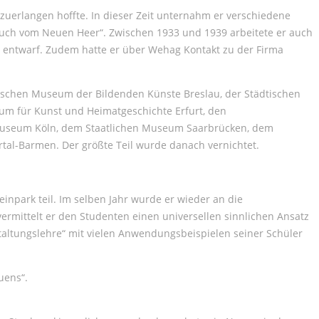
zuerlangen hoffte. In dieser Zeit unternahm er verschiedene
dbuch vom Neuen Heer“. Zwischen 1933 und 1939 arbeitete er auch
 entwarf. Zudem hatte er über Wehag Kontakt zu der Firma
esischen Museum der Bildenden Künste Breslau, der Städtischen
 für Kunst und Heimatgeschichte Erfurt, den
Museum Köln, dem Staatlichen Museum Saarbrücken, dem
l-Barmen. Der größte Teil wurde danach vernichtet.
npark teil. Im selben Jahr wurde er wieder an die
ermittelt er den Studenten einen universellen sinnlichen Ansatz
staltungslehre“ mit vielen Anwendungsbeispielen seiner Schüler
uens“.