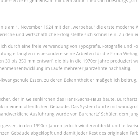
o übersetzte er gemeinsam mit dem Autor Theo van Doesburgs „Gru
anis am 1. November 1924 mit der „werbebau“ die erste moderne 
ische und wirtschaftliche Erfolg stellte sich schnell ein. Zu den
r sich durch eine freie Verwendung von Typografie, Fotografie und F
utung erlangten insbesondere seine Arbeiten für die Firma Wehag,
 30 bis 350 mm entwarf, die bis in die 1970er Jahre produziert w
ernehmensentwicklung im Laufe mehrerer Jahrzehnte nachhaltig.
 Folkwangschule Essen, zu deren Bekanntheit er maßgeblich beitrug. 
cher, der in Gelsenkirchen das Hans-Sachs-Haus baute. Burchartz 
ik in einem öffentlichen Gebäude. Das System führte mit wandgro
 handwerkliche Ausführung wurde von Burchartz’ Schüler, dem junge
gessen, in den 1990er Jahren jedoch wiederentdeckt und teilweise
en Gebäude abgeklopft und damit jeder Rest des originalen Farbl