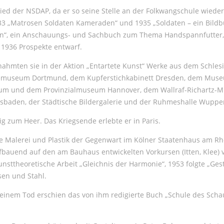
ed der NSDAP, da er so seine Stelle an der Folkwangschule wieder
. 1933 „Matrosen Soldaten Kameraden“ und 1935 „Soldaten – ein Bil
nen“, ein Anschauungs- und Sachbuch zum Thema Handspannfutter,
 1936 Prospekte entwarf.
agnahmten sie in der Aktion „Entartete Kunst“ Werke aus dem Schl
museum Dortmund, dem Kupferstichkabinett Dresden, dem Museum
eum und dem Provinzialmuseum Hannover, dem Wallraf-Richartz-
en, der Städtische Bildergalerie und der Ruhmeshalle Wupperta
ig zum Heer. Das Kriegsende erlebte er in Paris.
Malerei und Plastik der Gegenwart im Kölner Staatenhaus am Rhei
bauend auf den am Bauhaus entwickelten Vorkursen (Itten, Klee) v
unsttheoretische Arbeit „Gleichnis der Harmonie“, 1953 folgte „Ge
isen und Stahl.
seinem Tod erschien das von ihm redigierte Buch „Schule des Scha