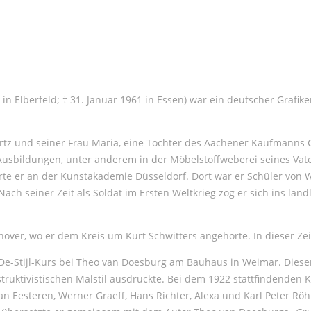
in Elberfeld; † 31. Januar 1961 in Essen) war ein deutscher Grafike
rtz und seiner Frau Maria, eine Tochter des Aachener Kaufmanns
 Ausbildungen, unter anderem in der Möbelstoffweberei seines Vate
te er an der Kunstakademie Düsseldorf. Dort war er Schüler von W
. Nach seiner Zeit als Soldat im Ersten Weltkrieg zog er sich ins lä
nover, wo er dem Kreis um Kurt Schwitters angehörte. In dieser Z
e-Stijl-Kurs bei Theo van Doesburg am Bauhaus in Weimar. Dieser 
ruktivistischen Malstil ausdrückte. Bei dem 1922 stattfindenden 
 Eesteren, Werner Graeff, Hans Richter, Alexa und Karl Peter Röhl,