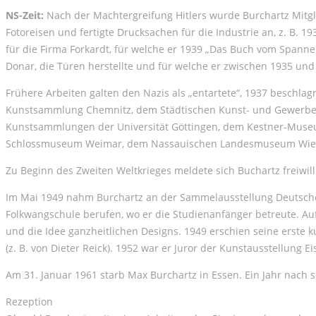
NS-Zeit:
Nach der Machtergreifung Hitlers wurde Burchartz Mitgli
Fotoreisen und fertigte Drucksachen für die Industrie an, z. B
für die Firma Forkardt, für welche er 1939 „Das Buch vom Span
Donar, die Türen herstellte und für welche er zwischen 1935 und
Frühere Arbeiten galten den Nazis als „entartete“, 1937 beschl
Kunstsammlung Chemnitz, dem Städtischen Kunst- und Gewerbe
Kunstsammlungen der Universität Göttingen, dem Kestner-Mus
Schlossmuseum Weimar, dem Nassauischen Landesmuseum Wiesbad
Zu Beginn des Zweiten Weltkrieges meldete sich Buchartz freiwill
Im Mai 1949 nahm Burchartz an der Sammelausstellung Deutsche 
Folkwangschule berufen, wo er die Studienanfänger betreute. Auf
und die Idee ganzheitlichen Designs. 1949 erschien seine erste k
(z. B. von Dieter Reick). 1952 war er Juror der Kunstausstellung E
Am 31. Januar 1961 starb Max Burchartz in Essen. Ein Jahr nach 
Rezeption