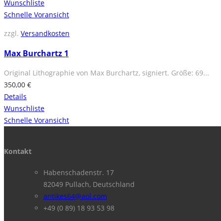
Wunschliste
Schnelle Voransicht
zzgl.
Versandkosten
Max Burchartz 1
Original Lithographie von Max Burchartz, signiert. Größe: 69...
350,00
€
Details
Wunschliste
Schnelle Voransicht
Kontakt
Habenschadenstr. 17
82049 Pullach, Deutschland
antikes64@aol.com
+49 (0 89) 18 93 53 98