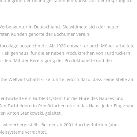
ndbegriffe der neuen gestaltenden Kunst“ aus der ursprünglich
Werbeagentur in Deutschland. Sie widmete sich der neuen
 ersten Kunden gehörte der Bochumer Verein.
otocollage auszeichnete. Ab 1926 entwarf er auch Möbel, arbeitete
 Heiligenhaus, für die er neben Produktreihen von Türdrückern
urden. Mit der Bereinigung der Produktpalette und der
Die Weltwirtschaftskrise führte jedoch dazu, dass seine Stelle am
entwickelte ein Farbleitsystem für die Flure des Hauses und
ßen Farbfeldern in Primärfarben durch das Haus. Jeder Etage war
n Anton Stankowski, geleitet.
 wiederhergestellt. Bei der ab 2001 durchgeführten (aber
eitsystems vernichtet.