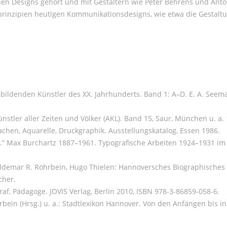
nen Designs gehört und mit Gestaltern wie Peter Behrens und Anto
rinzipien heutigen Kommunikationsdesigns, wie etwa die Gestaltun
 bildenden Künstler des XX. Jahrhunderts. Band 1: A–D. E. A. Seeman
nstler aller Zeiten und Völker (AKL). Band 15, Saur, München u. a. 
en, Aquarelle, Druckgraphik. Ausstellungskatalog, Essen 1986.
eg.“ Max Burchartz 1887–1961. Typografische Arbeiten 1924–1931 im
Waldemar R. Röhrbein, Hugo Thielen: Hannoversches Biographisches 
cher.
af, Pädagoge. JOVIS Verlag, Berlin 2010, ISBN 978-3-86859-058-6.
rbein (Hrsg.) u. a.: Stadtlexikon Hannover. Von den Anfängen bis 