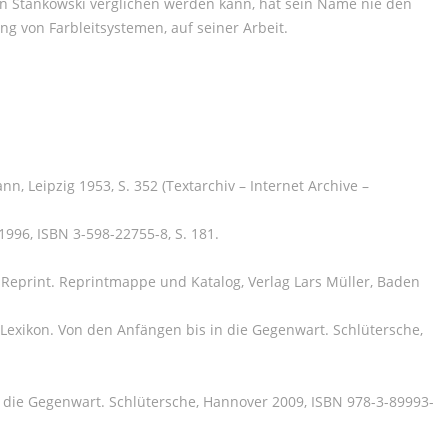
n Stankowski verglichen werden kann, hat sein Name nie den
g von Farbleitsystemen, auf seiner Arbeit.
n, Leipzig 1953, S. 352 (Textarchiv – Internet Archive –
1996, ISBN 3-598-22755-8, S. 181.
 Reprint. Reprintmappe und Katalog, Verlag Lars Müller, Baden
Lexikon. Von den Anfängen bis in die Gegenwart. Schlütersche,
in die Gegenwart. Schlütersche, Hannover 2009, ISBN 978-3-89993-