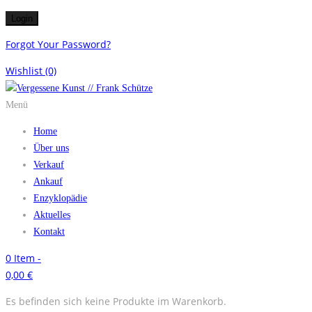
Forgot Your Password?
Wishlist
(0)
Menü
Home
Über uns
Verkauf
Ankauf
Enzyklopädie
Aktuelles
Kontakt
0
Item -
0,00
€
Es befinden sich keine Produkte im Warenkorb.