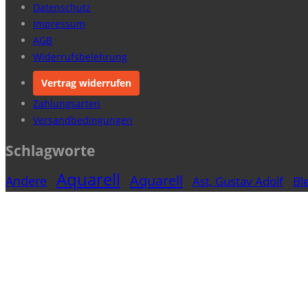
Datenschutz
Impressum
AGB
Widerrufsbelehrung
Vertrag widerrufen
Zahlungsarten
Versandbedingungen
Schlagworte
Aquarell
Aquarell
Andere
Ast, Gustav Adolf
Ble
Farbkreide
Fischer, Ernst Maria
Freyt
Fraaß, Erich
L
Kohle
Jacobi, Rudolf
Kremer, Alfred
Jacobi, Annot
Künstler
Oehrlein, Rolf
Pastell
Pa
Oehl, Erwin
Technik
Tusche
Wee
Kasia von
Wasserfarbe
Copyright © 2022
Kunsthandel Frank Schütze
.
Home