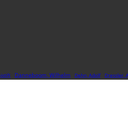
Danneboom, Wilhelm
istift
Dehn, Adolf
Dressler, 
Gemälde
Hesselbach, Wilhelm
ag, Paul Gustav
Lithographie
ingner, Karl-Heinz
Maatsch, Thilo
Radierung
Reinhard
stellkreide
Reiffenstuel, Hans
Zeichnung
Öl
gmann, Reinhold