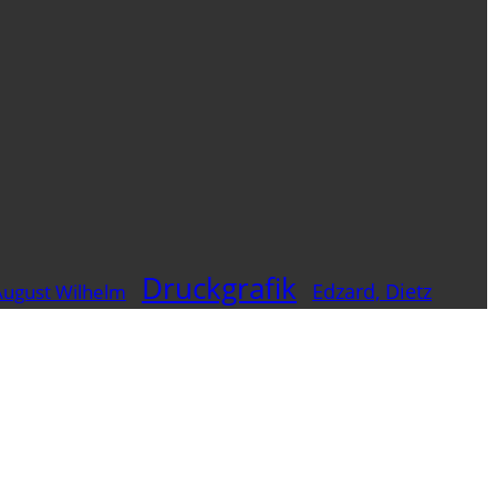
Druckgrafik
Edzard, Dietz
August Wilhelm
Holzschnitt
Hubbuch, Karl
Hubner, Hubert
Nach
Mehling, Armin
Martyn, Karol
t, Franz
Schad, Christian
Szadurska,
Schöttler, Walter