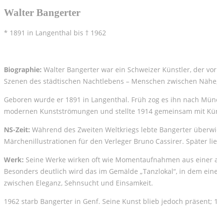
Walter Bangerter
* 1891 in Langenthal bis † 1962
Biographie:
Walter Bangerter war ein Schweizer Künstler, der vor 
Szenen des städtischen Nachtlebens – Menschen zwischen Nähe,
Geboren wurde er 1891 in Langenthal. Früh zog es ihn nach Münc
modernen Kunstströmungen und stellte 1914 gemeinsam mit Küns
NS-Zeit:
Während des Zweiten Weltkriegs lebte Bangerter überwiege
Märchenillustrationen für den Verleger Bruno Cassirer. Später l
Werk:
Seine Werke wirken oft wie Momentaufnahmen aus einer ande
Besonders deutlich wird das im Gemälde „Tanzlokal“, in dem eine
zwischen Eleganz, Sehnsucht und Einsamkeit.
1962 starb Bangerter in Genf. Seine Kunst blieb jedoch präsent