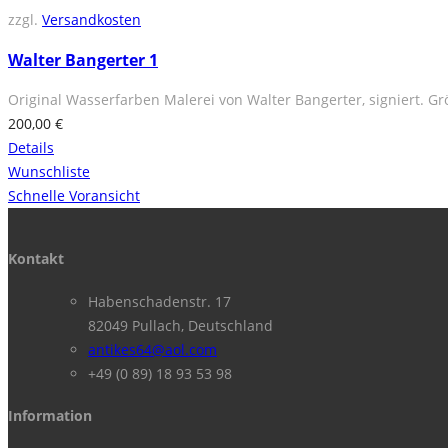
zzgl.
Versandkosten
Walter Bangerter 1
Original Wasserfarben Malerei von Walter Bangerter, signiert. Grö
200,00
€
Details
Wunschliste
Schnelle Voransicht
Kontakt
Habenschadenstr. 17
82049 Pullach, Deutschland
antikes64@aol.com
+49 (0 89) 18 93 53 98
Information