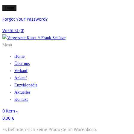
Forgot Your Password?
Wishlist
(0)
Menü
Home
Über uns
Verkauf
Ankauf
Enzyklopädie
Aktuelles
Kontakt
0
Item -
0,00
€
Es befinden sich keine Produkte im Warenkorb.