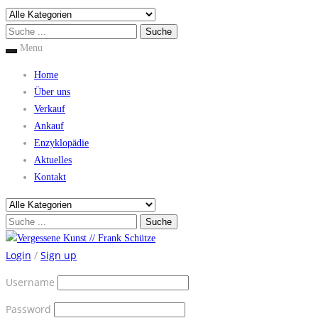
Menu
Home
Über uns
Verkauf
Ankauf
Enzyklopädie
Aktuelles
Kontakt
Login
/
Sign up
Username
Password