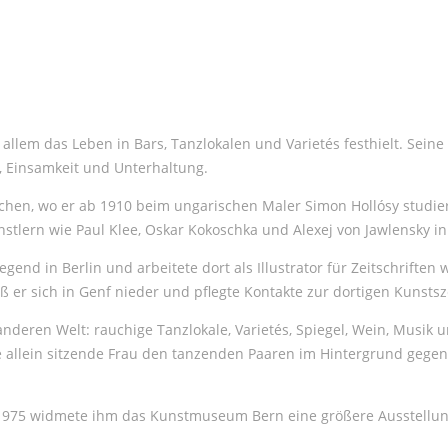
allem das Leben in Bars, Tanzlokalen und Varietés festhielt. Seine
 Einsamkeit und Unterhaltung.
hen, wo er ab 1910 beim ungarischen Maler Simon Hollósy studier
tlern wie Paul Klee, Oskar Kokoschka und Alexej von Jawlensky i
nd in Berlin und arbeitete dort als Illustrator für Zeitschriften
ieß er sich in Genf nieder und pflegte Kontakte zur dortigen Kuns
ren Welt: rauchige Tanzlokale, Varietés, Spiegel, Wein, Musik und
 allein sitzende Frau den tanzenden Paaren im Hintergrund gegenü
; 1975 widmete ihm das Kunstmuseum Bern eine größere Ausstellun