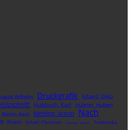
Druckgrafik
Edzard, Dietz
August Wilhelm
Holzschnitt
Hubbuch, Karl
Hubner, Hubert
Nach
Mehling, Armin
Martyn, Karol
t, Franz
Schad, Christian
Szadurska,
Schöttler, Walter