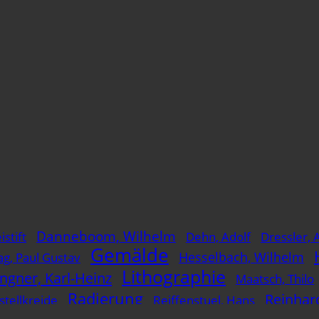
Danneboom, Wilhelm
istift
Dehn, Adolf
Dressler, 
Gemälde
Hesselbach, Wilhelm
ag, Paul Gustav
Lithographie
ingner, Karl-Heinz
Maatsch, Thilo
Radierung
Reinhard
stellkreide
Reiffenstuel, Hans