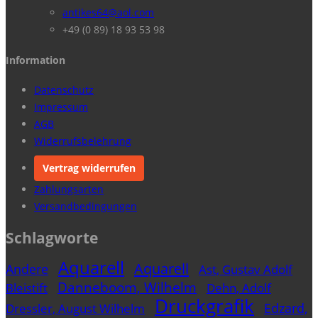
antikes64@aol.com
+49 (0 89) 18 93 53 98
Information
Datenschutz
Impressum
AGB
Widerrufsbelehrung
Vertrag widerrufen
Zahlungsarten
Versandbedingungen
Schlagworte
Aquarell
Aquarell
Andere
Ast, Gustav Adolf
Danneboom, Wilhelm
Bleistift
Dehn, Adolf
Druckgrafik
Edzard,
Dressler, August Wilhelm