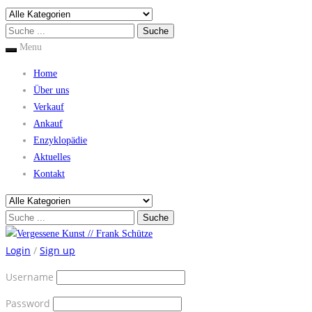
Menu
Home
Über uns
Verkauf
Ankauf
Enzyklopädie
Aktuelles
Kontakt
Login
/
Sign up
Username
Password