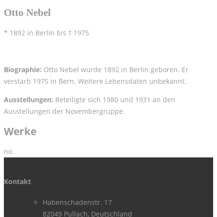
Otto Nebel
* 1892 in Berlin bis † 1975
Biographie:
Otto Nebel wurde 1892 in Berlin geboren. Er
verstarb 1975 in Bern. Weitere Lebensdaten unbekannt.
Ausstellungen:
Beteiligte sich 1980 und 1931 an den
Ausstellungen der Novembergruppe.
Werke
no
Kontakt
Habenschadenstr. 17
82049 Pullach, Deutschland