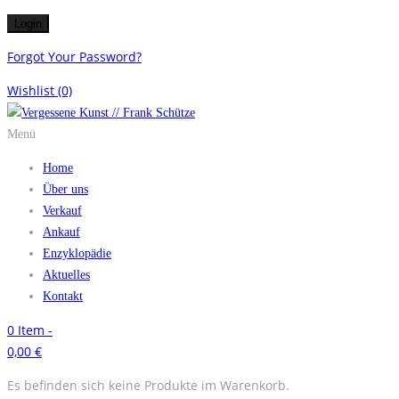
Forgot Your Password?
Wishlist
(0)
Menü
Home
Über uns
Verkauf
Ankauf
Enzyklopädie
Aktuelles
Kontakt
0
Item -
0,00
€
Es befinden sich keine Produkte im Warenkorb.