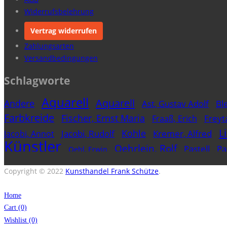
Widerrufsbelehrung
Vertrag widerrufen
Zahlungsarten
Versandbedingungen
Schlagworte
Aquarell
Aquarell
Andere
Ast, Gustav Adolf
Ble
Farbkreide
Fischer, Ernst Maria
Freyt
Fraaß, Erich
L
Kohle
Jacobi, Rudolf
Kremer, Alfred
Jacobi, Annot
Künstler
Oehrlein, Rolf
Pastell
Pa
Oehl, Erwin
Technik
Tusche
Wee
Kasia von
Wasserfarbe
Copyright © 2022
Kunsthandel Frank Schütze
.
Home
Cart
(0)
Wishlist
(0)