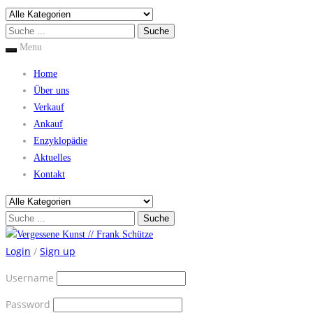
Menu
Home
Über uns
Verkauf
Ankauf
Enzyklopädie
Aktuelles
Kontakt
Login
/
Sign up
Username
Password