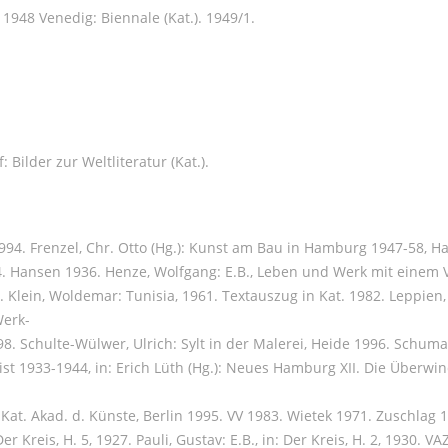
1948 Venedig: Biennale (Kat.). 1949/1.
Bilder zur Weltliteratur (Kat.).
994. Frenzel, Chr. Otto (Hg.): Kunst am Bau in Hamburg 1947-58, Ham
4. Hansen 1936. Henze, Wolfgang: E.B., Leben und Werk mit einem 
 Klein, Woldemar: Tunisia, 1961. Textauszug in Kat. 1982. Leppien,
Werk-
8. Schulte-Wülwer, Ulrich: Sylt in der Malerei, Heide 1996. Schum
eist 1933-1944, in: Erich Lüth (Hg.): Neues Hamburg XII. Die Überw
at. Akad. d. Künste, Berlin 1995. VV 1983. Wietek 1971. Zuschlag 1995
Kreis, H. 5, 1927. Pauli, Gustav: E.B., in: Der Kreis, H. 2, 1930. V