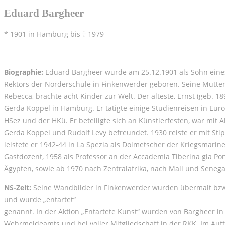
Eduard Bargheer
* 1901 in Hamburg bis † 1979
Biographie:
Eduard Bargheer wurde am 25.12.1901 als Sohn eine
Rektors der Norderschule in Finkenwerder geboren. Seine Mutter
Rebecca, brachte acht Kinder zur Welt. Der älteste, Ernst (geb
Gerda Koppel in Hamburg. Er tätigte einige Studienreisen in Euro
HSez und der HKü. Er beteiligte sich an Künstlerfesten, war mit
Gerda Koppel und Rudolf Levy befreundet. 1930 reiste er mit Stip
leistete er 1942-44 in La Spezia als Dolmetscher der Kriegsmarine
Gastdozent, 1958 als Professor an der Accademia Tiberina gia Po
Ägypten, sowie ab 1970 nach Zentralafrika, nach Mali und Seneg
NS-Zeit:
Seine Wandbilder in Finkenwerder wurden übermalt bzw. 
und wurde „entartet“
genannt. In der Aktion „Entartete Kunst“ wurden von Bargheer i
Wehrmeldeamts und bei voller Mitgliedschaft in der RKK. Im Auftr