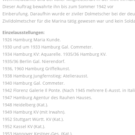
Dieser Auftrag bewahrte ihn bis zum Sommer 1942 vor
Einberufung. Daraufhin wurde er ziviler Dolmetscher bei der deuts
Zivildolmetscher für die Marina tätig gewesen war und kein Solda
Einzelausstellungen:
1926 Hamburg Maria Kunde.
1930 und um 1933 Hamburg Gal. Commeter.
1934 Hamburg KV: Aquarelle. 1935/36 Hamburg KV.
1935/36 Berlin Gal. Nierendorf.
1936, 1960 Hamburg Griffelkunst.
1938 Hamburg Jungfernstieg: Atelierausst.
1940 Hamburg Gal. Commeter.
1942 Florenz Galerie Il Ponte. (Nach 1945 mehrere E-Ausst. in Itali
1947 Hamburg Agentur des Rauhen Hauses.
1948 Heidelberg (Kat.).
1949 Hamburg KV (mit Irwahn).
1952 Stuttgart Württ. KV (Kat.).
1952 Kassel KV (Kat.).
1953 Hannover Kestner-Ges. (Kat.).