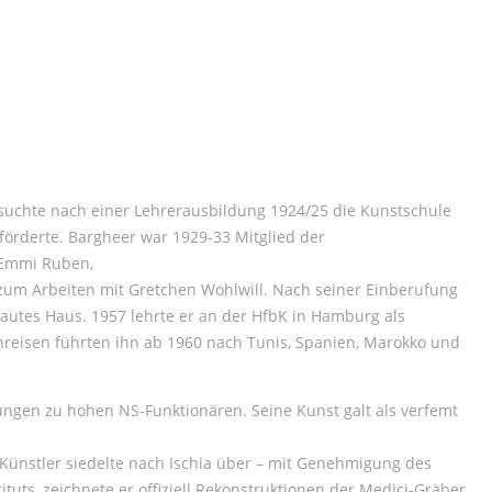
esuchte nach einer Lehrerausbildung 1924/25 die Kunstschule
 förderte. Bargheer war 1929-33 Mitglied der
, Emmi Ruben,
h zum Arbeiten mit Gretchen Wohlwill. Nach seiner Einberufung
ebautes Haus. 1957 lehrte er an der HfbK in Hamburg als
enreisen führten ihn ab 1960 nach Tunis, Spanien, Marokko und
ngen zu hohen NS-Funktionären. Seine Kunst galt als verfemt
Künstler siedelte nach Ischia über – mit Genehmigung des
tuts, zeichnete er offiziell Rekonstruktionen der Medici-Gräber.