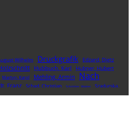
Druckgrafik
Edzard, Dietz
August Wilhelm
Holzschnitt
Hubbuch, Karl
Hubner, Hubert
Nach
Mehling, Armin
Martyn, Karol
t, Franz
Schad, Christian
Szadurska,
Schöttler, Walter