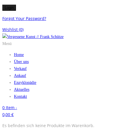
Forgot Your Password?
Wishlist
(0)
Menü
Home
Über uns
Verkauf
Ankauf
Enzyklopädie
Aktuelles
Kontakt
0
Item -
0,00
€
Es befinden sich keine Produkte im Warenkorb.