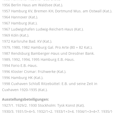
1956 Berlin Haus am Waldsee (Kat.).
1957 Hamburg KV, Bremen KH, Dortmund Mus. am Ostwall (Kat.).
1964 Hannover (Kat.).
1967 Hamburg (Kat.).
1967 Ludwigshafen Ludwig-Reichert-Haus (Kat.).
1969 Köln (Kat.).
1972 Karlsruhe Bad. KV (Kat.).
1979, 1980, 1982 Hamburg Gal. Pro Arte (80 + 82 Kat.).
1987 Rendsburg Bamberger-Haus und Dresdner Bank.
1989, 1992, 1994, 1995 Hamburg E.B.-Haus.
1994 Forio E.B.-Haus.
1996 Kloster Cismar: Frühwerke (Kat.).
1996 Hamburg HK (Kat.).
1998 Cuxhaven Schloß Ritzebüttel: E.B. und seine Zeit in
Cuxhaven 1920-1935 (Kat.).
Ausstellungsbeteiligungen:
1927/1. 1929/2. 1930 Stockholm: Tysk Konst (Kat).
1930/3. 1931/3+4+5. 1932/1+2. 1933/1+3+4. 1934/1+3+4+7. 1935/1+