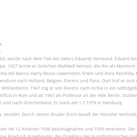
s
,
. 1892), wurde nach dem Tod des Vaters Eduards Vormund. Eduard b
pa. 1927 lernte er Gretchen Wohlwill kennen, die ihn als Mentorin
 Alma del Banco, Harry Reuss-Löwenstein, Erwin und Dora Panofsky
endium nach Holland, Belgien, Florenz und Paris. Dort traf er sic
 Militärdienst. 1947 zog er von Florenz nach Ischia in ein selbstg
ntificia in Rom und ab 1963 als Professor an der HdK Berlin. Studi
al und nach Griechenland. Er starb am 1.7.1979 in Hamburg.
zerstört. Durch seinen Bruder Ernst besaß der Künstler Verbindu
n der HK 12 Arbeiten 1936 beschlagnahmt und 1939 verbrannt. Der 
ag Friedrich Kriegbaums, des Direktors des Kunsthistorischen Insti