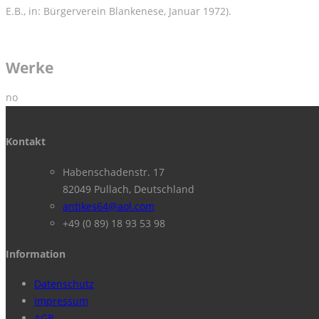
E.B., in: Bürgerverein Blankenese, Januar 1972).
Werke
no
Kontakt
Habenschadenstr. 17
82049 Pullach, Deutschland
antikes64@aol.com
+49 (0 89) 18 93 53 98
Information
Datenschutz
Impressum
AGB