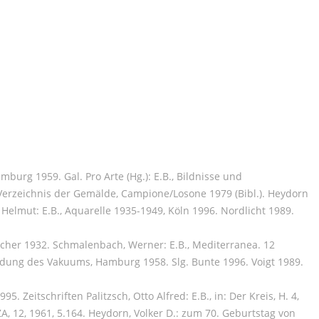
burg 1959. Gal. Pro Arte (Hg.): E.B., Bildnisse und
Verzeichnis der Gemälde, Campione/Losone 1979 (Bibl.). Heydorn
 Helmut: E.B., Aquarelle 1935-1949, Köln 1996. Nordlicht 1989.
acher 1932. Schmalenbach, Werner: E.B., Mediterranea. 12
indung des Vakuums, Hamburg 1958. Slg. Bunte 1996. Voigt 1989.
. Zeitschriften Palitzsch, Otto Alfred: E.B., in: Der Kreis, H. 4,
AZA, 12, 1961, 5.164. Heydorn, Volker D.: zum 70. Geburtstag von