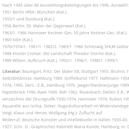
Nach 1945 über 80 Ausstellungsbeteiligungen bis 1996. Auswahl: 
1951 Berlin HfbK, München (Kat.).
1955/1 und Duisburg (Kat.).
1956 Berlin: Dt. Maler der Gegenwart (Kat.).
1963/1. 1966 Hannover Kestner-Ges: 50 Jahre Kestner-Ges. (Kat.).
1969 Köln (Kat.).
1970/1974/1. 1981/1. 1982/2. 1983/1. 1986 Schleswig SHLM Gottorf: 
1988 Kloster Cismar: Die Landschaft Theodor Storms (Kat.).
1989 Witten: Aufbruch (Kat.). 1992/1. 1996/1. 1998/1. 1999/1.
Literatur:
Baumgart, Fritz: Der Maler EB, Stuttgart 1955. Bruhns 1
Selbstbildnisse, Hamburg 1989. Griffelkunst 1977. Haftmann 195
1974, 1995. Ders.: E.B., Hamburg 1976. Jaeger/StecknerJunge 1989.
Papenbrock 1996, Rave 1949. Roh 1962. Rosenbach, Detlev: E.B., 
verzeichnis der Druckgrafik 1930-1974, Hannover 1974. Ruben 199
Aquarelle aus Ischia. Sieker, Hugo:Kulturarbeit im Widerstandsg
Voigt, Klaus und Henze, Wolfgang (Hg.): Zuflucht auf
Widerruf; deutsche Künstler und Intellektuelle in Italien 1933-45; K
1927. Schr. D.: Graphisches Kabinett Maria Kunde, Hamburg, in: Der 