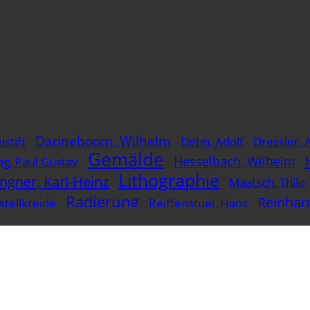
Danneboom, Wilhelm
istift
Dehn, Adolf
Dressler, 
Gemälde
Hesselbach, Wilhelm
ag, Paul Gustav
Lithographie
ingner, Karl-Heinz
Maatsch, Thilo
Radierung
Reinhard
stellkreide
Reiffenstuel, Hans
Zeichnung
Öl
gmann, Reinhold