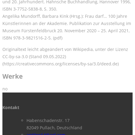
und 20. Jahrhundert. Hahnsche Buchhandlung, Hannover 1996,
ISBN 3-7752-5838-8, S. 350.
Angelika Mundorff, Barbara Kink (Hrsg.): Frau darf… 100 Jahre
Künstlerinnen an der Akademie. Publikation zur Ausstellung im
Museum Fürstenfeldbruck 20. November 2020 – 25. April 2021,
ISBN 978-3-9821516-2-5. (pdf)
Originaltext leicht abgeändert von Wikipedia, unter der Lizenz
CC-by-sa-3.0 (Stand 09.05.2022)
(https://creativecommons.org/licenses/by-sa/3.0/deed.de)
Werke
no
Kontakt
Habenschadenstr. 17
82049 Pullach, Deutschland
antikes64@aol.com