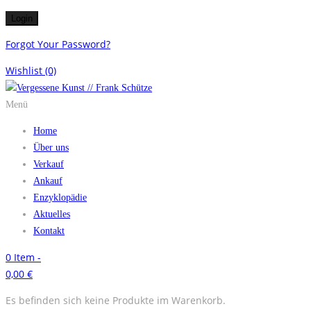
Forgot Your Password?
Wishlist
(0)
Menü
Home
Über uns
Verkauf
Ankauf
Enzyklopädie
Aktuelles
Kontakt
0
Item -
0,00
€
Es befinden sich keine Produkte im Warenkorb.