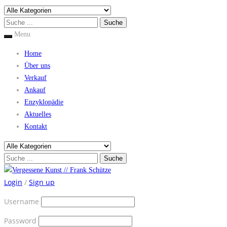
Menu
Home
Über uns
Verkauf
Ankauf
Enzyklopädie
Aktuelles
Kontakt
Login
/
Sign up
Username
Password