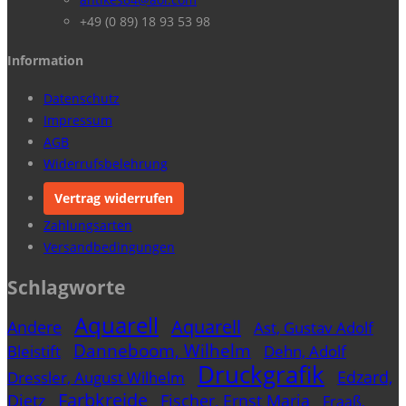
+49 (0 89) 18 93 53 98
Information
Datenschutz
Impressum
AGB
Widerrufsbelehrung
Vertrag widerrufen
Zahlungsarten
Versandbedingungen
Schlagworte
Aquarell
Aquarell
Andere
Ast, Gustav Adolf
Danneboom, Wilhelm
Bleistift
Dehn, Adolf
Druckgrafik
Edzard,
Dressler, August Wilhelm
Farbkreide
Dietz
Fischer, Ernst Maria
Fraaß,