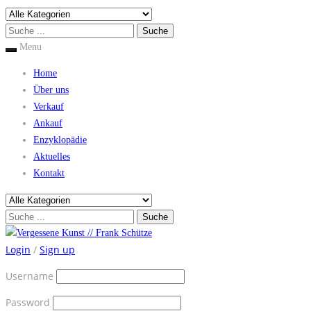
Menu
Home
Über uns
Verkauf
Ankauf
Enzyklopädie
Aktuelles
Kontakt
Login
/
Sign up
Username
Password