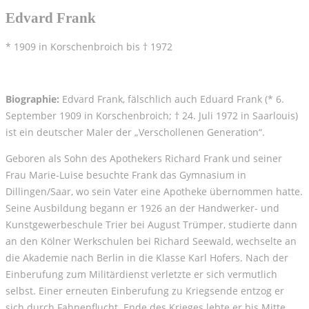
Edvard Frank
* 1909 in Korschenbroich bis † 1972
Biographie:
Edvard Frank, fälschlich auch Eduard Frank (* 6.
September 1909 in Korschenbroich; † 24. Juli 1972 in Saarlouis)
ist ein deutscher Maler der „Verschollenen Generation“.
Geboren als Sohn des Apothekers Richard Frank und seiner
Frau Marie-Luise besuchte Frank das Gymnasium in
Dillingen/Saar, wo sein Vater eine Apotheke übernommen hatte.
Seine Ausbildung begann er 1926 an der Handwerker- und
Kunstgewerbeschule Trier bei August Trümper, studierte dann
an den Kölner Werkschulen bei Richard Seewald, wechselte an
die Akademie nach Berlin in die Klasse Karl Hofers. Nach der
Einberufung zum Militärdienst verletzte er sich vermutlich
selbst. Einer erneuten Einberufung zu Kriegsende entzog er
sich durch Fahnenflucht. Ende des Krieges lebte er bis Mitte