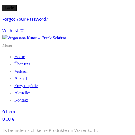
Forgot Your Password?
Wishlist
(0)
Menü
Home
Über uns
Verkauf
Ankauf
Enzyklopädie
Aktuelles
Kontakt
0
Item -
0,00
€
Es befinden sich keine Produkte im Warenkorb.