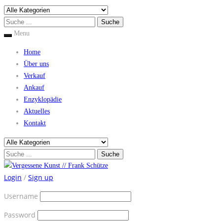
Menu
Home
Über uns
Verkauf
Ankauf
Enzyklopädie
Aktuelles
Kontakt
Login
/
Sign up
Username
Password