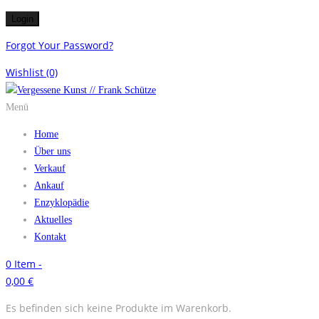
Forgot Your Password?
Wishlist
(0)
Menü
Home
Über uns
Verkauf
Ankauf
Enzyklopädie
Aktuelles
Kontakt
0
Item -
0,00
€
Es befinden sich keine Produkte im Warenkorb.