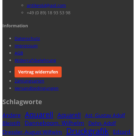
antikes64@aol.com
+49 (0 89) 18 93 53 98
Information
Datenschutz
Impressum
AGB
Widerrufsbelehrung
Vertrag widerrufen
Zahlungsarten
Versandbedingungen
Schlagworte
Aquarell
Aquarell
Andere
Ast, Gustav Adolf
Danneboom, Wilhelm
Bleistift
Dehn, Adolf
Druckgrafik
Edzard,
Dressler, August Wilhelm