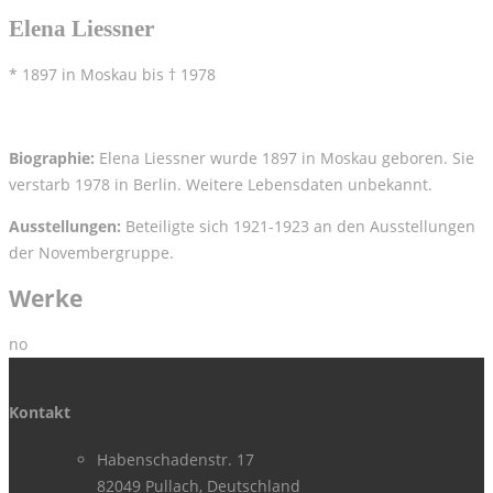
Elena Liessner
* 1897 in Moskau bis † 1978
Biographie:
Elena Liessner wurde 1897 in Moskau geboren. Sie
verstarb 1978 in Berlin. Weitere Lebensdaten unbekannt.
Ausstellungen:
Beteiligte sich 1921-1923 an den Ausstellungen
der Novembergruppe.
Werke
no
Kontakt
Habenschadenstr. 17
82049 Pullach, Deutschland