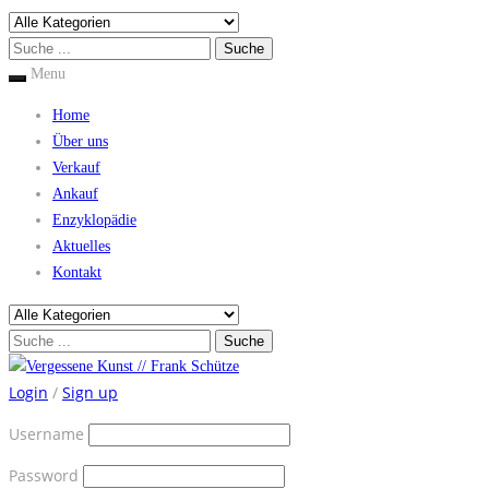
Menu
Home
Über uns
Verkauf
Ankauf
Enzyklopädie
Aktuelles
Kontakt
Login
/
Sign up
Username
Password