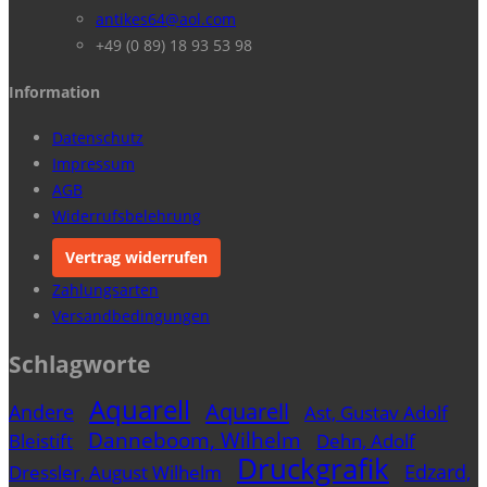
antikes64@aol.com
+49 (0 89) 18 93 53 98
Information
Datenschutz
Impressum
AGB
Widerrufsbelehrung
Vertrag widerrufen
Zahlungsarten
Versandbedingungen
Schlagworte
Aquarell
Aquarell
Andere
Ast, Gustav Adolf
Danneboom, Wilhelm
Bleistift
Dehn, Adolf
Druckgrafik
Edzard,
Dressler, August Wilhelm