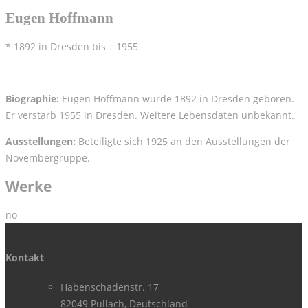
Eugen Hoffmann
* 1892 in Dresden bis † 1955
Biographie:
Eugen Hoffmann wurde 1892 in Dresden geboren.
Er verstarb 1955 in Dresden. Weitere Lebensdaten unbekannt.
Ausstellungen:
Beteiligte sich 1925 an den Ausstellungen der
Novembergruppe.
Werke
no
Kontakt
Habenschadenstr. 17
82049 Pullach, Deutschland