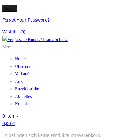
Forgot Your Password?
Wishlist
(0)
Menü
Home
Über uns
Verkauf
Ankauf
Enzyklopädie
Aktuelles
Kontakt
0
Item -
0,00
€
Es befinden sich keine Produkte im Warenkorb.