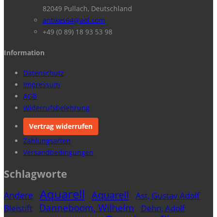
82049 Pullach, Deutschland
antikes64@aol.com
+49 (0 89) 18 93 53 98
Information
Datenschutz
Impressum
AGB
Widerrufsbelehrung
Vertrag widerrufen
Zahlungsarten
Versandbedingungen
Schlagworte
Aquarell
Aquarell
Andere
Ast, Gustav Adolf
Danneboom, Wilhelm
Bleistift
Dehn, Adolf