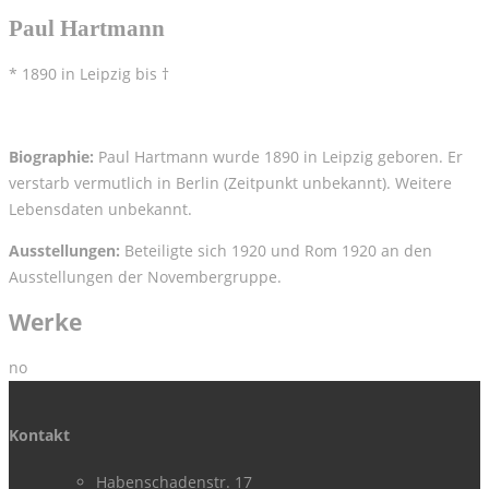
Paul Hartmann
* 1890 in Leipzig bis †
Biographie:
Paul Hartmann wurde 1890 in Leipzig geboren. Er
verstarb vermutlich in Berlin (Zeitpunkt unbekannt). Weitere
Lebensdaten unbekannt.
Ausstellungen:
Beteiligte sich 1920 und Rom 1920 an den
Ausstellungen der Novembergruppe.
Werke
no
Kontakt
Habenschadenstr. 17