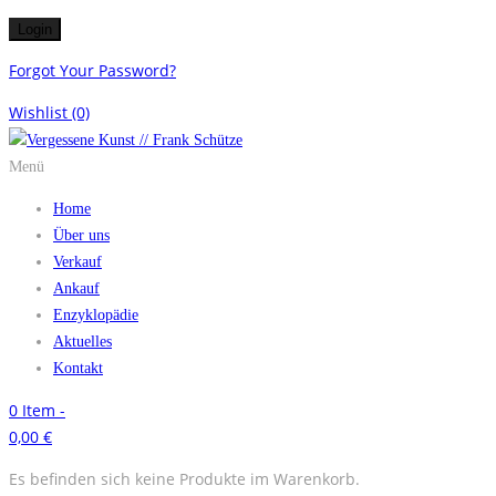
Forgot Your Password?
Wishlist
(0)
Menü
Home
Über uns
Verkauf
Ankauf
Enzyklopädie
Aktuelles
Kontakt
0
Item -
0,00
€
Es befinden sich keine Produkte im Warenkorb.