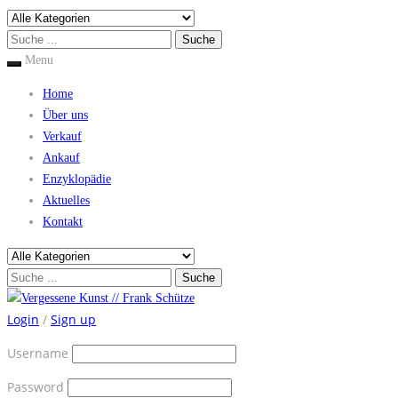
Menu
Home
Über uns
Verkauf
Ankauf
Enzyklopädie
Aktuelles
Kontakt
Login
/
Sign up
Username
Password