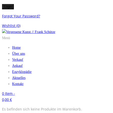
Forgot Your Password?
Wishlist
(0)
Menü
Home
Über uns
Verkauf
Ankauf
Enzyklopädie
Aktuelles
Kontakt
0
Item -
0,00
€
Es befinden sich keine Produkte im Warenkorb.