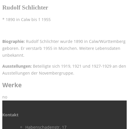
Rudolf Schlichter
* 1890 in Calw bis † 1955
Biographie:
Rudolf Schlichter wurde 1890 in Calw/Württemberg
geboren. Er verstarb 1955 in München. Weitere Lebensdaten
unbekannt.
Ausstellungen:
Beteiligte sich 1919, 1921 und 1927-1929 an den
Ausstellungen der Novembergruppe.
Werke
no
Kontakt
Habenschadenstr. 17