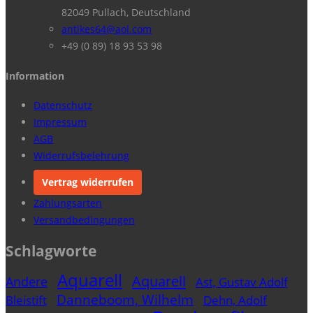
82049 Pullach, Deutschland
antikes64@aol.com
+49 (0 89) 18 93 53 98
Information
Datenschutz
Impressum
AGB
Widerrufsbelehrung
Vertrag widerrufen
Zahlungsarten
Versandbedingungen
Schlagworte
Aquarell
Aquarell
Andere
Ast, Gustav Adolf
Danneboom, Wilhelm
Bleistift
Dehn, Adolf