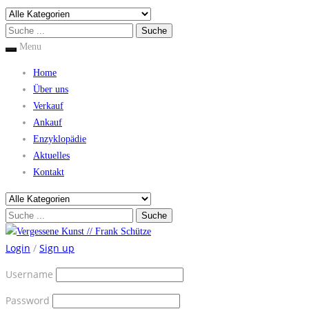
Menu
Home
Über uns
Verkauf
Ankauf
Enzyklopädie
Aktuelles
Kontakt
Login
/
Sign up
Username
Password