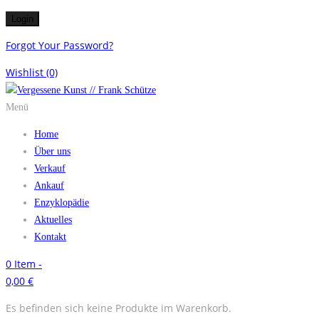
Forgot Your Password?
Wishlist
(0)
Menü
Home
Über uns
Verkauf
Ankauf
Enzyklopädie
Aktuelles
Kontakt
0
Item -
0,00
€
Es befinden sich keine Produkte im Warenkorb.