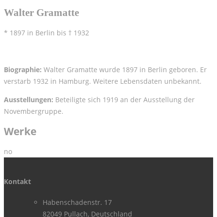
Walter Gramatte
* 1897 in Berlin bis † 1932
Biographie:
Walter Gramatte wurde 1897 in Berlin geboren. Er
verstarb 1932 in Hamburg. Weitere Lebensdaten unbekannt.
Ausstellungen:
Beteiligte sich 1919 an der Ausstellung der
Novembergruppe.
Werke
no
Kontakt
Habenschadenstr. 17
82049 Pullach, Deutschland