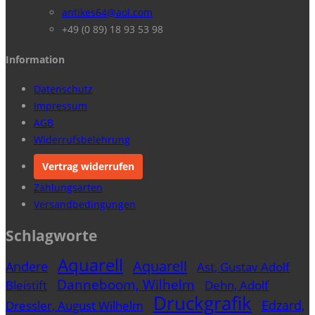
antikes64@aol.com
+49 (0 89) 18 93 53 98
Information
Datenschutz
Impressum
AGB
Widerrufsbelehrung
Vertrag widerrufen
Zahlungsarten
Versandbedingungen
Schlagworte
Aquarell
Aquarell
Andere
Ast, Gustav Adolf
Danneboom, Wilhelm
Bleistift
Dehn, Adolf
Druckgrafik
Edzard,
Dressler, August Wilhelm