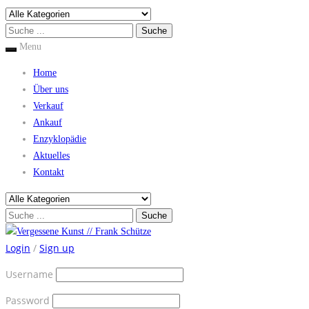
Menu
Home
Über uns
Verkauf
Ankauf
Enzyklopädie
Aktuelles
Kontakt
Login
/
Sign up
Username
Password