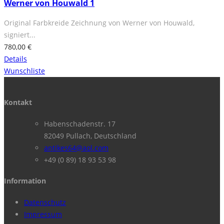
Werner von Houwald 1
Original Farbkreide Zeichnung von Werner von Houwald,
signiert...
780,00
€
Details
Wunschliste
Kontakt
Habenschadenstr. 17
82049 Pullach, Deutschland
antikes64@aol.com
+49 (0 89) 18 93 53 98
Information
Datenschutz
Impressum