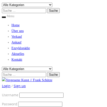
Menu
Home
Über uns
Verkauf
Ankauf
Enzyklopädie
Aktuelles
Kontakt
Login
/
Sign up
Username
Password