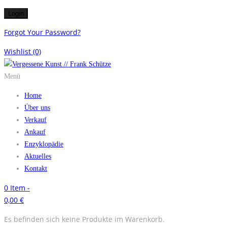
Forgot Your Password?
Wishlist
(0)
Menü
Home
Über uns
Verkauf
Ankauf
Enzyklopädie
Aktuelles
Kontakt
0
Item -
0,00
€
Es befinden sich keine Produkte im Warenkorb.