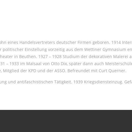
n eines Handelsvertreters deutscher Firmen geboren. 1914 Interni
politischer Einstellung vorzeitig aus dem Wettiner Gymnasium en
heater in Beuthen. 1927 – 1928 Studium der dekorativen Malerei a
 – 1933 im Malsaal von Otto Dix, später dann auch Meisterschüler 
 Mitglied der KPD und der ASSO. Befreundet mit Curt Querner.
und antifaschistischen Tätigkeit. 1939 Kriegsdiensteinzug. Gefal