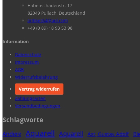
Habenschadenstr. 17
82049 Pullach, Deutschland
antikes64@aol.com
+49 (0 89) 18 93 53 98
Information
Datenschutz
Impressum
AGB
Widerrufsbelehrung
Vertrag widerrufen
Zahlungsarten
Versandbedingungen
Schlagworte
Aquarell
Aquarell
Andere
Ast, Gustav Adolf
Ble