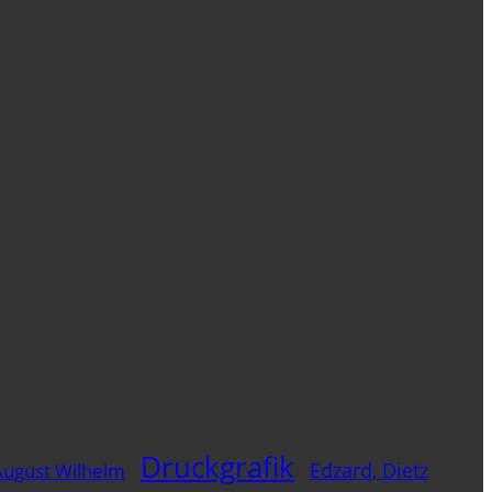
Druckgrafik
Edzard, Dietz
August Wilhelm