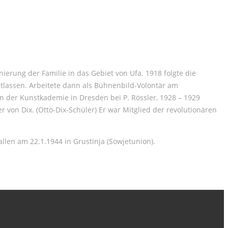
erung der Familie in das Gebiet von Ufa. 1918 folgte die
tlassen. Arbeitete dann als Bühnenbild-Volontär am
n der Kunstkademie in Dresden bei P. Rössler, 1928 – 1929
von Dix. (Otto-Dix-Schüler) Er war Mitglied der revolutionären
len am 22.1.1944 in Grustinja (Sowjetunion).