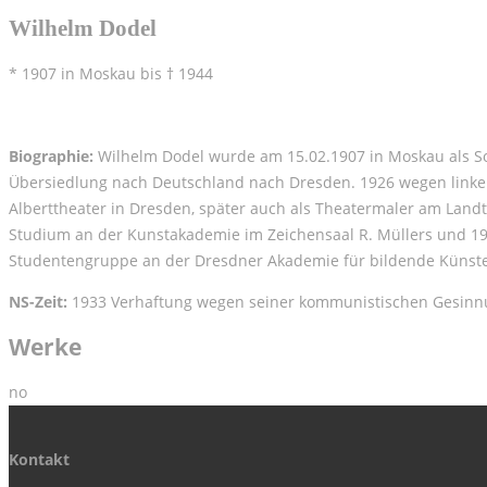
Wilhelm Dodel
* 1907 in Moskau bis † 1944
Biographie:
Wilhelm Dodel wurde am 15.02.1907 in Moskau als Soh
Übersiedlung nach Deutschland nach Dresden. 1926 wegen linker 
Alberttheater in Dresden, später auch als Theatermaler am Landt
Studium an der Kunstakademie im Zeichensaal R. Müllers und 1931
Studentengruppe an der Dresdner Akademie für bildende Künste,
NS-Zeit:
1933 Verhaftung wegen seiner kommunistischen Gesinnung 
Werke
no
Kontakt