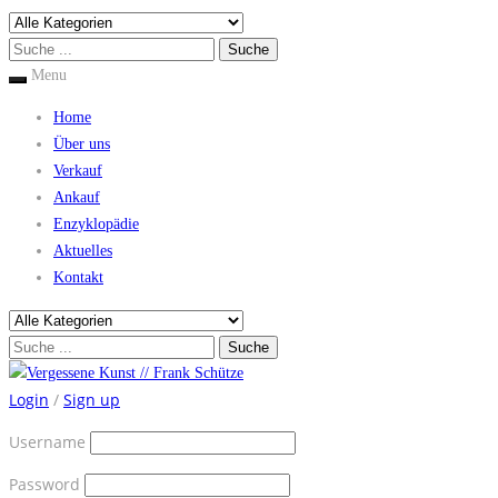
Menu
Home
Über uns
Verkauf
Ankauf
Enzyklopädie
Aktuelles
Kontakt
Login
/
Sign up
Username
Password