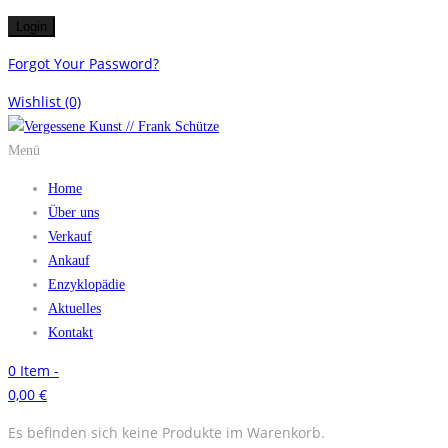
Forgot Your Password?
Wishlist
(0)
Menü
Home
Über uns
Verkauf
Ankauf
Enzyklopädie
Aktuelles
Kontakt
0
Item -
0,00
€
Es befinden sich keine Produkte im Warenkorb.