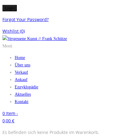
Forgot Your Password?
Wishlist
(0)
Menü
Home
Über uns
Verkauf
Ankauf
Enzyklopädie
Aktuelles
Kontakt
0
Item -
0,00
€
Es befinden sich keine Produkte im Warenkorb.