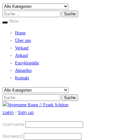
Menu
Home
Über uns
Verkauf
Ankauf
Enzyklopädie
Aktuelles
Kontakt
Login
/
Sign up
Username
Password