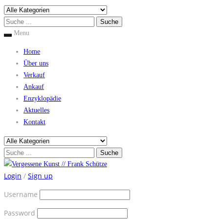
Menu
Home
Über uns
Verkauf
Ankauf
Enzyklopädie
Aktuelles
Kontakt
Login
/
Sign up
Username
Password