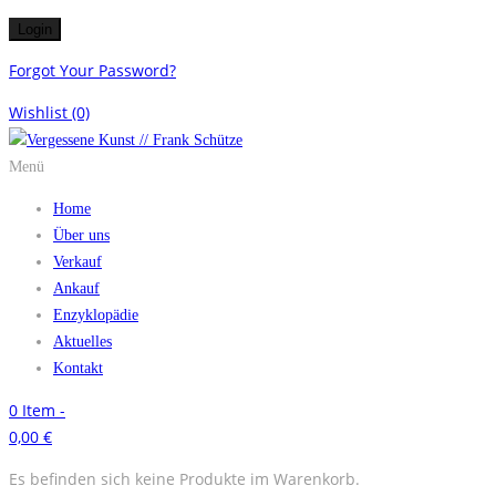
Forgot Your Password?
Wishlist
(0)
Menü
Home
Über uns
Verkauf
Ankauf
Enzyklopädie
Aktuelles
Kontakt
0
Item -
0,00
€
Es befinden sich keine Produkte im Warenkorb.