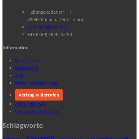
Habenschadenstr. 17
82049 Pullach, Deutschland
antikes64@aol.com
+49 (0 89) 18 93 53 98
Information
Datenschutz
Impressum
AGB
Widerrufsbelehrung
Vertrag widerrufen
Zahlungsarten
Versandbedingungen
Schlagworte
Aquarell
Aquarell
Andere