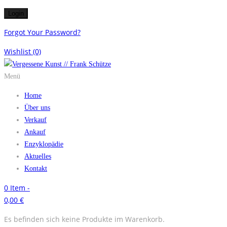
Forgot Your Password?
Wishlist
(0)
Menü
Home
Über uns
Verkauf
Ankauf
Enzyklopädie
Aktuelles
Kontakt
0
Item -
0,00
€
Es befinden sich keine Produkte im Warenkorb.