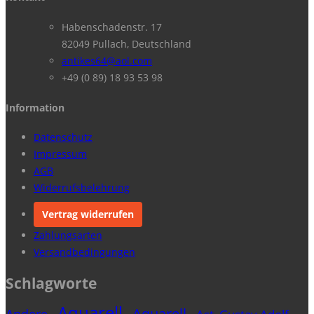
Habenschadenstr. 17
82049 Pullach, Deutschland
antikes64@aol.com
+49 (0 89) 18 93 53 98
Information
Datenschutz
Impressum
AGB
Widerrufsbelehrung
Vertrag widerrufen
Zahlungsarten
Versandbedingungen
Schlagworte
Aquarell
Aquarell
Andere