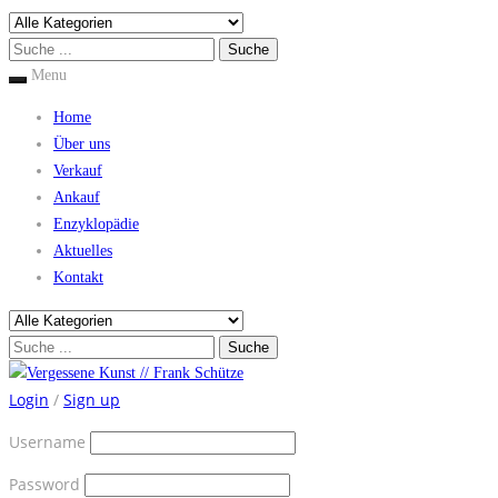
Menu
Home
Über uns
Verkauf
Ankauf
Enzyklopädie
Aktuelles
Kontakt
Login
/
Sign up
Username
Password