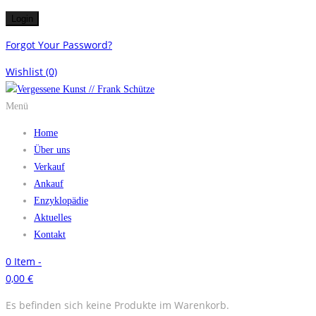
Forgot Your Password?
Wishlist
(0)
Menü
Home
Über uns
Verkauf
Ankauf
Enzyklopädie
Aktuelles
Kontakt
0
Item -
0,00
€
Es befinden sich keine Produkte im Warenkorb.