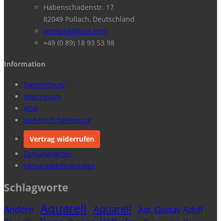
Habenschadenstr. 17
82049 Pullach, Deutschland
antikes64@aol.com
+49 (0 89) 18 93 53 98
Information
Datenschutz
Impressum
AGB
Widerrufsbelehrung
Vertrag widerrufen
Zahlungsarten
Versandbedingungen
Schlagworte
Aquarell
Aquarell
Andere
Ast, Gustav Adolf