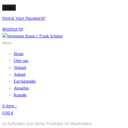
Forgot Your Password?
Wishlist
(0)
Menü
Home
Über uns
Verkauf
Ankauf
Enzyklopädie
Aktuelles
Kontakt
0
Item -
0,00
€
Es befinden sich keine Produkte im Warenkorb.