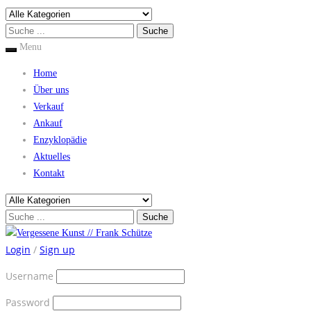
Menu
Home
Über uns
Verkauf
Ankauf
Enzyklopädie
Aktuelles
Kontakt
Login
/
Sign up
Username
Password