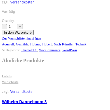
zzgl.
Versandkosten
Vorrätig
Quantity:
In den Warenkorb
Zur Wunschliste hinzufügen
Aquarell
,
Gemälde
,
Hubner, Hubert
,
Nach Künstler
,
Technik
Schlagworte:
ThemeFTC
,
WooCommerce
,
WordPress
Ähnliche Produkte
Details
Wunschliste
zzgl.
Versandkosten
Wilhelm Danneboom 3