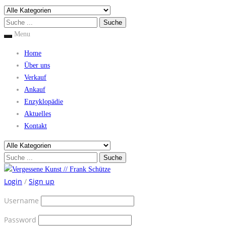
Menu
Home
Über uns
Verkauf
Ankauf
Enzyklopädie
Aktuelles
Kontakt
Login
/
Sign up
Username
Password