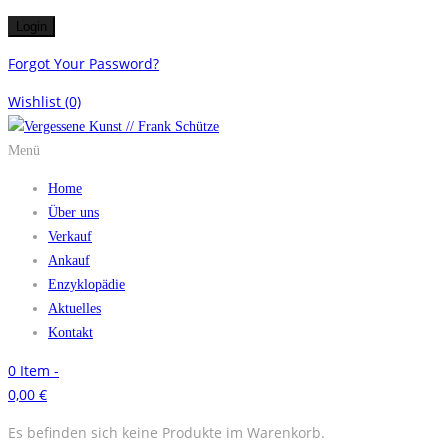
Forgot Your Password?
Wishlist
(0)
Menü
Home
Über uns
Verkauf
Ankauf
Enzyklopädie
Aktuelles
Kontakt
0
Item -
0,00
€
Es befinden sich keine Produkte im Warenkorb.