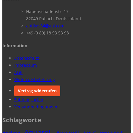
Habenschadenstr. 17
82049 Pullach, Deutschland
antikes64@aol.com
+49 (0 89) 18 93 53 98
Information
Datenschutz
Impressum
AGB
Widerrufsbelehrung
Vertrag widerrufen
Zahlungsarten
Versandbedingungen
Schlagworte
Aquarell
Aquarell
Andere