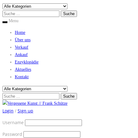
Menu
Home
Über uns
Verkauf
Ankauf
Enzyklopädie
Aktuelles
Kontakt
Login
/
Sign up
Username
Password