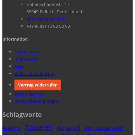
Habenschadenstr. 17
82049 Pullach, Deutschland
antikes64@aol.com
+49 (0 89) 18 93 53 98
Information
Datenschutz
Impressum
AGB
Widerrufsbelehrung
Vertrag widerrufen
Zahlungsarten
Versandbedingungen
Schlagworte
Aquarell
Aquarell
Andere
Ast, Gustav Adolf