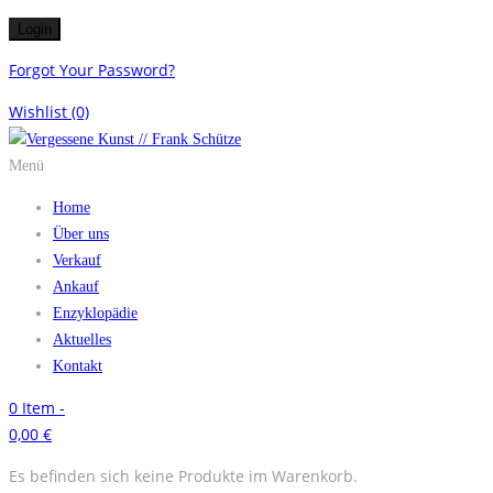
Forgot Your Password?
Wishlist
(0)
Menü
Home
Über uns
Verkauf
Ankauf
Enzyklopädie
Aktuelles
Kontakt
0
Item -
0,00
€
Es befinden sich keine Produkte im Warenkorb.