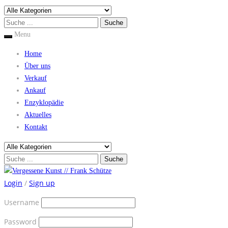
Menu
Home
Über uns
Verkauf
Ankauf
Enzyklopädie
Aktuelles
Kontakt
Login
/
Sign up
Username
Password