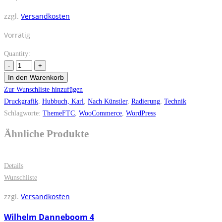
zzgl.
Versandkosten
Vorrätig
Quantity:
In den Warenkorb
Zur Wunschliste hinzufügen
Druckgrafik
,
Hubbuch, Karl
,
Nach Künstler
,
Radierung
,
Technik
Schlagworte:
ThemeFTC
,
WooCommerce
,
WordPress
Ähnliche Produkte
Details
Wunschliste
zzgl.
Versandkosten
Wilhelm Danneboom 4