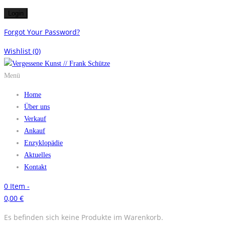
Forgot Your Password?
Wishlist
(0)
Menü
Home
Über uns
Verkauf
Ankauf
Enzyklopädie
Aktuelles
Kontakt
0
Item -
0,00
€
Es befinden sich keine Produkte im Warenkorb.