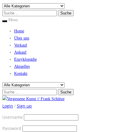
Menu
Home
Über uns
Verkauf
Ankauf
Enzyklopädie
Aktuelles
Kontakt
Login
/
Sign up
Username
Password