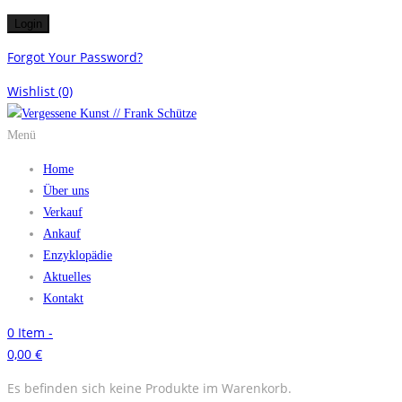
Forgot Your Password?
Wishlist
(0)
Menü
Home
Über uns
Verkauf
Ankauf
Enzyklopädie
Aktuelles
Kontakt
0
Item -
0,00
€
Es befinden sich keine Produkte im Warenkorb.