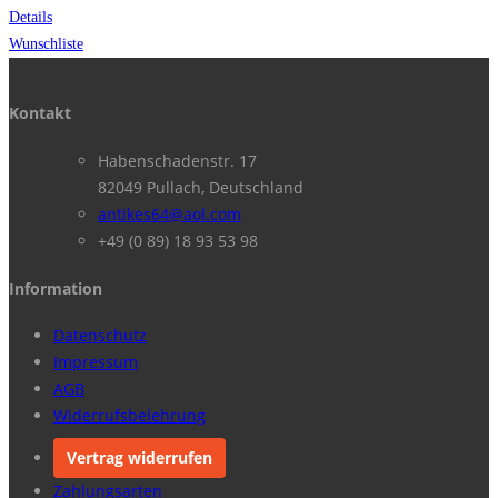
Details
Wunschliste
Kontakt
Habenschadenstr. 17
82049 Pullach, Deutschland
antikes64@aol.com
+49 (0 89) 18 93 53 98
Information
Datenschutz
Impressum
AGB
Widerrufsbelehrung
Vertrag widerrufen
Zahlungsarten