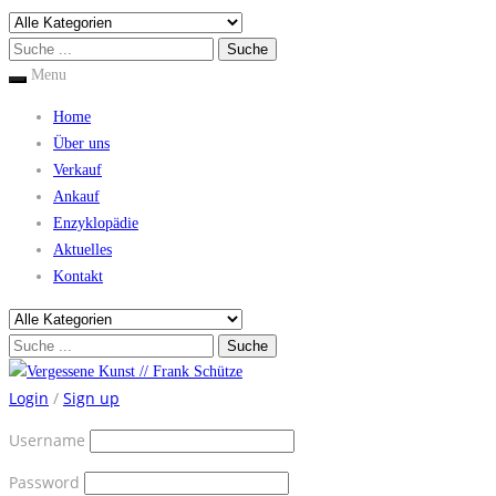
Menu
Home
Über uns
Verkauf
Ankauf
Enzyklopädie
Aktuelles
Kontakt
Login
/
Sign up
Username
Password