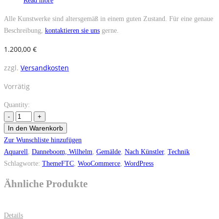
Read more
Alle Kunstwerke sind altersgemäß in einem guten Zustand. Für eine genaue
Beschreibung,
kontaktieren sie uns
gerne.
1.200,00
€
zzgl.
Versandkosten
Vorrätig
Quantity:
In den Warenkorb
Zur Wunschliste hinzufügen
Aquarell
,
Danneboom, Wilhelm
,
Gemälde
,
Nach Künstler
,
Technik
Schlagworte:
ThemeFTC
,
WooCommerce
,
WordPress
Ähnliche Produkte
Details