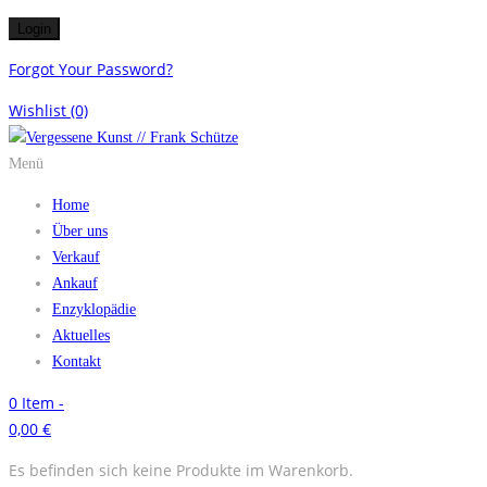
Forgot Your Password?
Wishlist
(0)
Menü
Home
Über uns
Verkauf
Ankauf
Enzyklopädie
Aktuelles
Kontakt
0
Item -
0,00
€
Es befinden sich keine Produkte im Warenkorb.