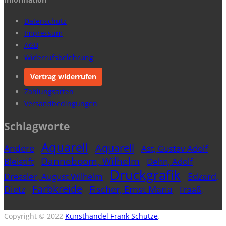
Datenschutz
Impressum
AGB
Widerrufsbelehrung
Vertrag widerrufen
Zahlungsarten
Versandbedingungen
Schlagworte
Aquarell
Aquarell
Andere
Ast, Gustav Adolf
Danneboom, Wilhelm
Bleistift
Dehn, Adolf
Druckgrafik
Edzard,
Dressler, August Wilhelm
Farbkreide
Dietz
Fischer, Ernst Maria
Fraaß,
Gemälde
Freytag, Paul Gustav
Erich
Holzschnitt
Hesselbach, Wilhelm
Hubbuch,
Copyright © 2022
Kunsthandel Frank Schütze
.