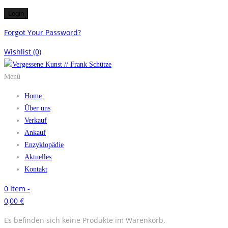
Forgot Your Password?
Wishlist
(0)
Menü
Home
Über uns
Verkauf
Ankauf
Enzyklopädie
Aktuelles
Kontakt
0
Item -
0,00
€
Es befinden sich keine Produkte im Warenkorb.