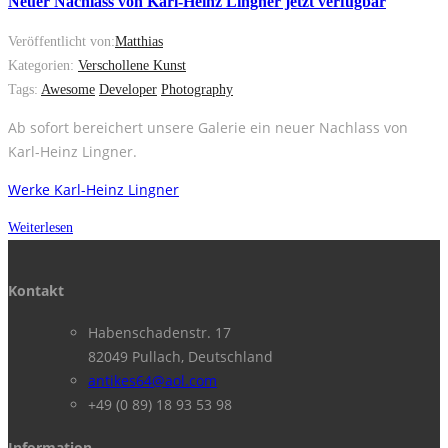
Neuer Nachlass von Karl-Heinz Lingner jetzt verfügbar
Veröffentlicht von:
Matthias
Kategorien:
Verschollene Kunst
Tags:
Awesome
Developer
Photography
Ab sofort bereichert unsere Galerie ein neuer Nachlass von
Karl-Heinz Lingner.
Werke Karl-Heinz Lingner
Weiterlesen
Kontakt
Habenschadenstr. 17
82049 Pullach, Deutschland
antikes64@aol.com
+49 (0 89) 18 93 53 98
Information