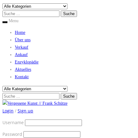
Menu
Home
Über uns
Verkauf
Ankauf
Enzyklopädie
Aktuelles
Kontakt
Login
/
Sign up
Username
Password