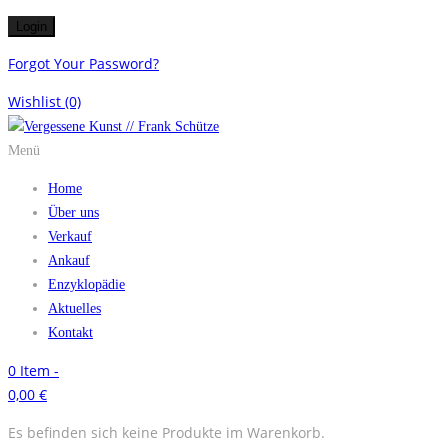
Forgot Your Password?
Wishlist
(0)
Menü
Home
Über uns
Verkauf
Ankauf
Enzyklopädie
Aktuelles
Kontakt
0
Item -
0,00
€
Es befinden sich keine Produkte im Warenkorb.