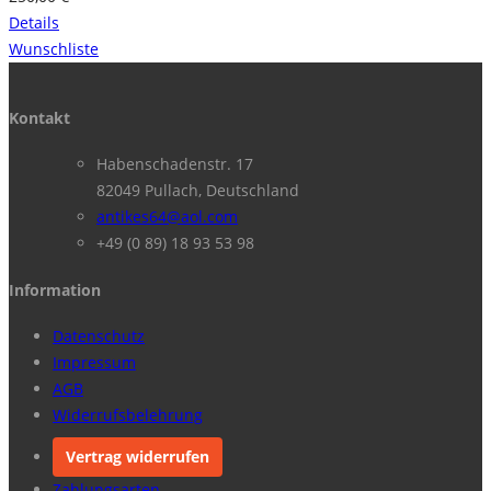
Details
Wunschliste
Kontakt
Habenschadenstr. 17
82049 Pullach, Deutschland
antikes64@aol.com
+49 (0 89) 18 93 53 98
Information
Datenschutz
Impressum
AGB
Widerrufsbelehrung
Vertrag widerrufen
Zahlungsarten