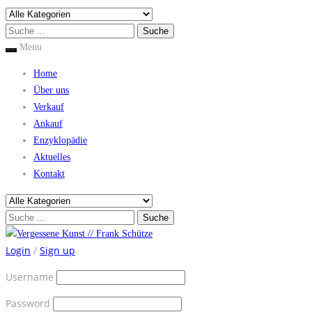
Menu
Home
Über uns
Verkauf
Ankauf
Enzyklopädie
Aktuelles
Kontakt
Login
/
Sign up
Username
Password