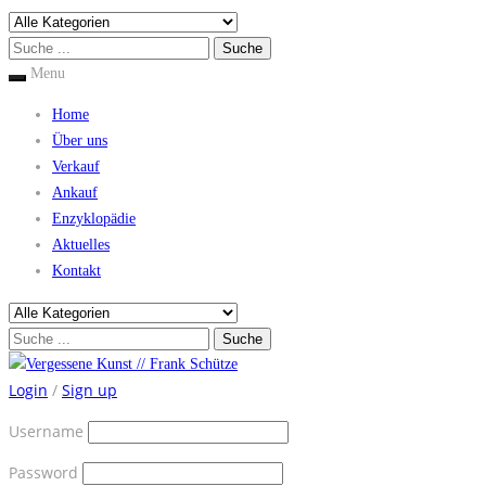
Menu
Home
Über uns
Verkauf
Ankauf
Enzyklopädie
Aktuelles
Kontakt
Login
/
Sign up
Username
Password