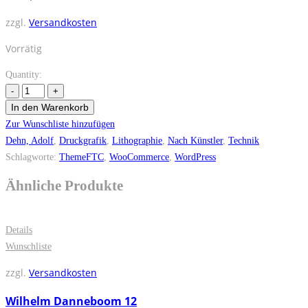
zzgl.
Versandkosten
Vorrätig
Quantity:
In den Warenkorb
Zur Wunschliste hinzufügen
Dehn, Adolf
,
Druckgrafik
,
Lithographie
,
Nach Künstler
,
Technik
Schlagworte:
ThemeFTC
,
WooCommerce
,
WordPress
Ähnliche Produkte
Details
Wunschliste
zzgl.
Versandkosten
Wilhelm Danneboom 12