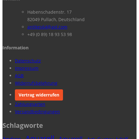
Habenschadenstr. 17
82049 Pullach, Deutschland
antikes64@aol.com
+49 (0 89) 18 93 53 98
Information
Datenschutz
Impressum
AGB
Widerrufsbelehrung
Vertrag widerrufen
Zahlungsarten
Versandbedingungen
Schlagworte
Aquarell
Aquarell
Andere