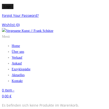
Forgot Your Password?
Wishlist
(0)
Menü
Home
Über uns
Verkauf
Ankauf
Enzyklopädie
Aktuelles
Kontakt
0
Item -
0,00
€
Es befinden sich keine Produkte im Warenkorb.