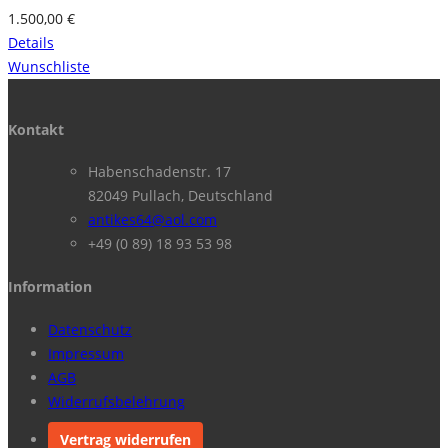
1.500,00
€
Details
Wunschliste
Kontakt
Habenschadenstr. 17
82049 Pullach, Deutschland
antikes64@aol.com
+49 (0 89) 18 93 53 98
Information
Datenschutz
Impressum
AGB
Widerrufsbelehrung
Vertrag widerrufen