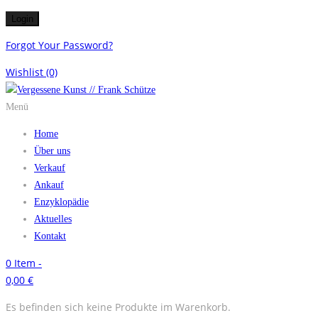
Forgot Your Password?
Wishlist
(0)
Menü
Home
Über uns
Verkauf
Ankauf
Enzyklopädie
Aktuelles
Kontakt
0
Item -
0,00
€
Es befinden sich keine Produkte im Warenkorb.