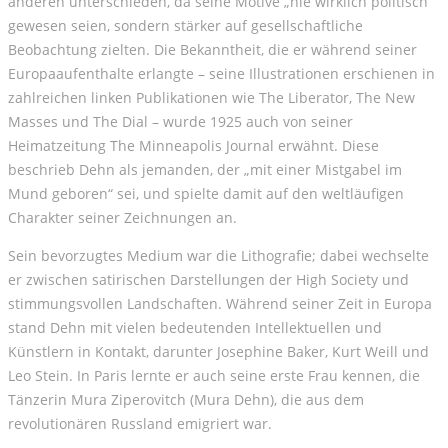
anderen unterschieden, da seine Motive „nie wirklich politisch“
gewesen seien, sondern stärker auf gesellschaftliche
Beobachtung zielten. Die Bekanntheit, die er während seiner
Europaaufenthalte erlangte – seine Illustrationen erschienen in
zahlreichen linken Publikationen wie The Liberator, The New
Masses und The Dial – wurde 1925 auch von seiner
Heimatzeitung The Minneapolis Journal erwähnt. Diese
beschrieb Dehn als jemanden, der „mit einer Mistgabel im
Mund geboren“ sei, und spielte damit auf den weltläufigen
Charakter seiner Zeichnungen an.
Sein bevorzugtes Medium war die Lithografie; dabei wechselte
er zwischen satirischen Darstellungen der High Society und
stimmungsvollen Landschaften. Während seiner Zeit in Europa
stand Dehn mit vielen bedeutenden Intellektuellen und
Künstlern in Kontakt, darunter Josephine Baker, Kurt Weill und
Leo Stein. In Paris lernte er auch seine erste Frau kennen, die
Tänzerin Mura Ziperovitch (Mura Dehn), die aus dem
revolutionären Russland emigriert war.