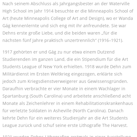
Nach seinem Abschluss als Jahrgangsbester an der Waterville
High School im Jahr 1914 besuchte er die Minneapolis School of
Art (heute Minneapolis College of Art and Design), wo er Wanda
Gág kennenlernte und sich eng mit ihr anfreundete. Sie war
Dehns erste große Liebe, und die beiden waren „für die
nächsten fünf Jahre praktisch unzertrennlich“ (1916–1921).
1917 gehörten er und Gág zu nur etwa einem Dutzend
Studierenden im ganzen Land, die ein Stipendium für die Art
Students League of New York erhielten. 1918 wurde Dehn zum
Militärdienst im Ersten Weltkrieg eingezogen, erklärte sich
jedoch zum Kriegsdienstverweigerer aus Gewissensgründen.
Daraufhin verbrachte er vier Monate in einem Wachlager in
Spartanburg (South Carolina) und arbeitete anschließend acht
Monate als Zeichenlehrer in einem Rehabilitationskrankenhaus
für verletzte Soldaten in Asheville (North Carolina). Danach
kehrte Dehn für ein weiteres Studienjahr an die Art Students
League zurück und schuf seine erste Lithografie The Harvest.
1921 wurden Dehns Lithografien erstmals in einer Ausstellung