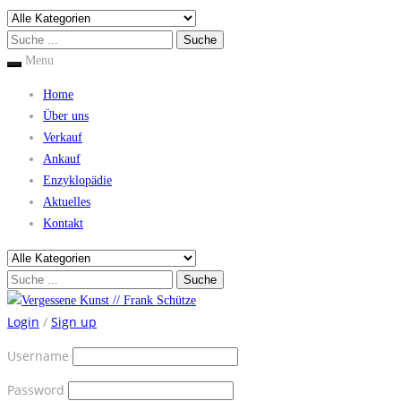
Menu
Home
Über uns
Verkauf
Ankauf
Enzyklopädie
Aktuelles
Kontakt
Login
/
Sign up
Username
Password