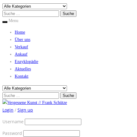
Menu
Home
Über uns
Verkauf
Ankauf
Enzyklopädie
Aktuelles
Kontakt
Login
/
Sign up
Username
Password