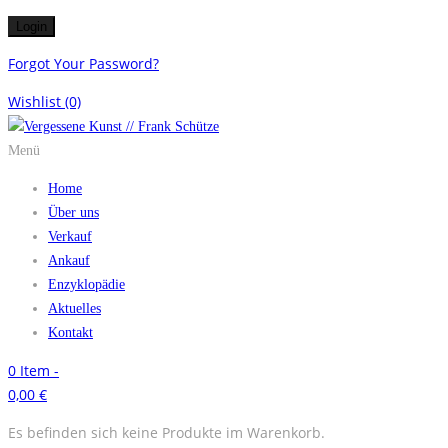
Forgot Your Password?
Wishlist
(0)
Menü
Home
Über uns
Verkauf
Ankauf
Enzyklopädie
Aktuelles
Kontakt
0
Item -
0,00
€
Es befinden sich keine Produkte im Warenkorb.