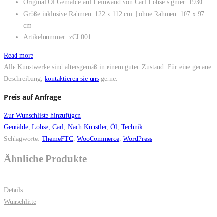
Original Öl Gemälde auf Leinwand von Carl Lohse signiert 1930.
Größe inklusive Rahmen: 122 x 112 cm || ohne Rahmen: 107 x 97
cm
Artikelnummer: zCL001
Read more
Alle Kunstwerke sind altersgemäß in einem guten Zustand. Für eine genaue
Beschreibung,
kontaktieren sie uns
gerne.
Preis auf Anfrage
Zur Wunschliste hinzufügen
Gemälde
,
Lohse, Carl
,
Nach Künstler
,
Öl
,
Technik
Schlagworte:
ThemeFTC
,
WooCommerce
,
WordPress
Ähnliche Produkte
Details
Wunschliste