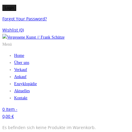
Forgot Your Password?
Wishlist
(0)
Menü
Home
Über uns
Verkauf
Ankauf
Enzyklopädie
Aktuelles
Kontakt
0
Item -
0,00
€
Es befinden sich keine Produkte im Warenkorb.