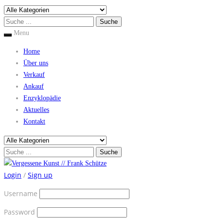
Menu
Home
Über uns
Verkauf
Ankauf
Enzyklopädie
Aktuelles
Kontakt
Login
/
Sign up
Username
Password