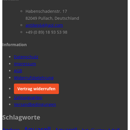
Habenschadenstr. 17
82049 Pullach, Deutschland
antikes64@aol.com
+49 (0 89) 18 93 53 98
Information
Datenschutz
Impressum
AGB
Widerrufsbelehrung
Vertrag widerrufen
Zahlungsarten
Versandbedingungen
Schlagworte
Aquarell
Aquarell
Andere