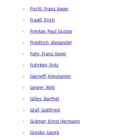
Fischl, Franz Xaver
Fraaß, Erich
Freytag, Paul Gustav
Friedrich, Alexander
Fuhr, Franz Xaver
Fuhrken, Fritz
Garneff, Konstantin
Geiger, Willi
Gilles, Barthel
Graf, Gottfried
Grämer, Ernst Hermann
Gresko, Georg