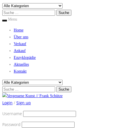
Menu
Home
Über uns
Verkauf
Ankauf
Enzyklopädie
Aktuelles
Kontakt
Login
/
Sign up
Username
Password