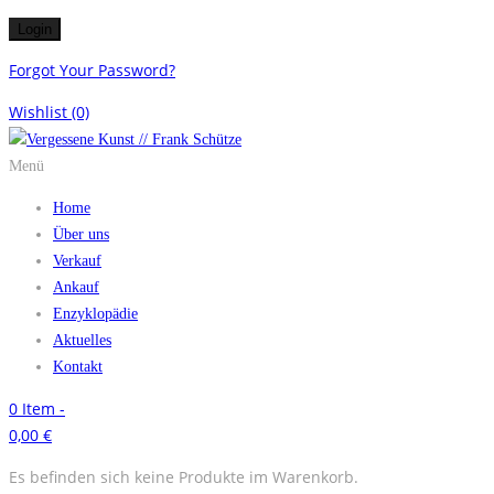
Forgot Your Password?
Wishlist
(0)
Menü
Home
Über uns
Verkauf
Ankauf
Enzyklopädie
Aktuelles
Kontakt
0
Item -
0,00
€
Es befinden sich keine Produkte im Warenkorb.