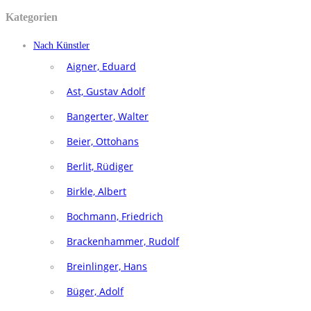
Kategorien
Nach Künstler
Aigner, Eduard
Ast, Gustav Adolf
Bangerter, Walter
Beier, Ottohans
Berlit, Rüdiger
Birkle, Albert
Bochmann, Friedrich
Brackenhammer, Rudolf
Breinlinger, Hans
Büger, Adolf