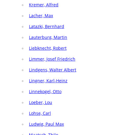
Kremer, Alfred
Lacher, Max
Latazki, Bernhard
Lauterburg, Martin
Liebknecht, Robert
Limmer, Josef Friedrich
Lindgens, Walter Albert
Lingner, Karl-Heinz
Linnekogel, Otto
Loeber, Lou
Lohse, Carl
Ludwig, Paul Max
Maatsch, Thilo